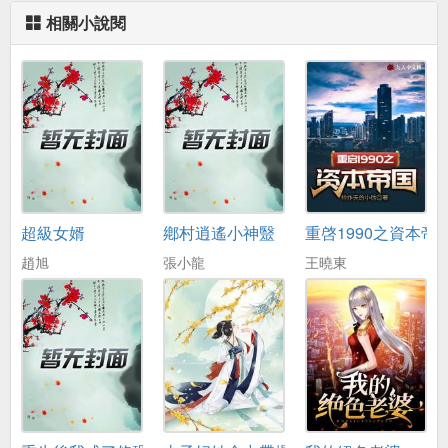
相關小說閱
超級女婿
鄕村逍遙小神毉
重啓1990之資本帝
趙旭
張小龍
王曉東