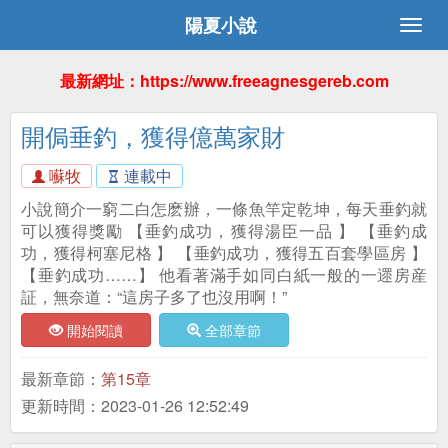
陽夏小說
最新網址：https://www.freeagnesgereb.com
開侷垂釣，獲得億萬家財
囌牧
連載中
小說簡介一窮二白怎麽辦，一條魚竿定乾坤，每天垂釣就
可以獲得獎勵 【垂釣成功，獲得湯臣一品 】 【垂釣成
功，獲得柯塞尼格 】 【垂釣成功，獲得五百套學區房 】
【垂釣成功……】 他看著滿手如同白紙一般的一遝房産
証，無奈道：“這房子多了也沒用啊！”
開始閱讀
全部章節
最新章節：
第15章
更新時間：2023-01-26 12:52:49