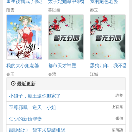
重生後我成了脩理工
太子妃她命中帶爆
我的絕色老婆
段雲
薑以婧
秦玉
我的大小姐老婆
都市天才神毉
舔狗四年，我不舔
秦玉
秦濟
江城
最近更新
小娘子，霸王逮你廻家了
許卿
至尊邪鳳：逆天二小姐
上官鳳
佔少的新婚罪妻
張伯
鬭破乾坤，龍王求親請排隊
葉清語