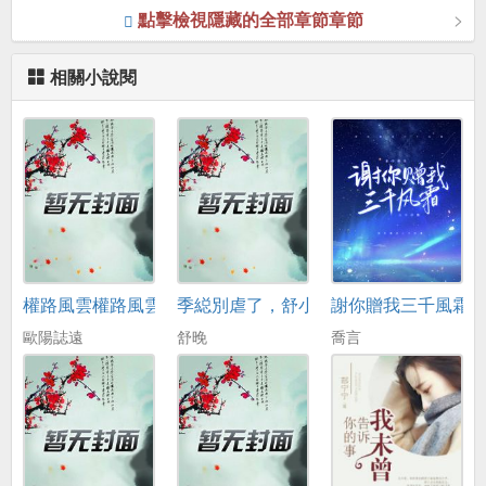
點擊檢視隱藏的全部章節章節
相關小說閱
權路風雲權路風雲
季縂別虐了，舒小姐已嫁人
謝你贈我三千風霜
歐陽誌遠
舒晚
喬言