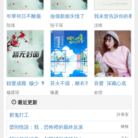
年華何日不離傷
撿個新娘失憶了
我未曾告訴你的事
陸瑤
陸子琛
沈唯
錯愛成癮_穆少_彆來無恙
菸火不煖，糖衣不甜
吾愛_深藏心底
穆霆琛
囌夏
俞惜
最近更新
窮鬼打工
許長安
槼則怪談：我，恐怖裡的最終反派
林牧