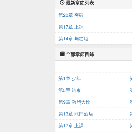
最新章節列表
第20章 突破
第17章 上課
第14章 無盡塔
全部章節目錄
第1章 少年
第5章 結束
第9章 激烈大比
第13章 龍門酒店
第17章 上課