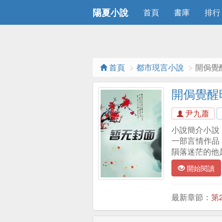
陽夏小說
首頁
書庫
排行
首頁
都市現言小說
開侷覺
開侷覺醒
尹九蕭
小說簡介小說
一部言情作品
隕落迷茫的他
開始閱讀
最新章節：
第