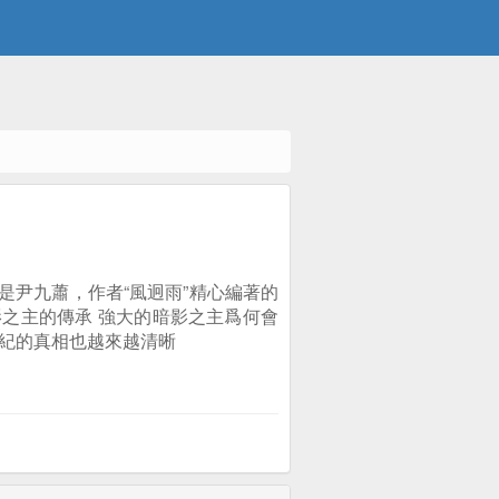
尹九蕭，作者“風迥雨”精心編著的
之主的傳承 強大的暗影之主爲何會
世紀的真相也越來越清晰