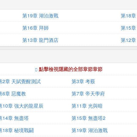
第19章 湖泊激戰
第18章
第16章 拜師
第15章
第13章 龍門酒店
第12章
點擊檢視隱藏的全部章節章節
第2章 天賦覺醒測試
第3章 考覈
第6章 惡魔教
第7章 帝天學府
第10章 強大的龍星辰
第11章 光與暗
第14章 無盡塔
第15章 無盡塔2
第18章 秘境戰鬭
第19章 湖泊激戰