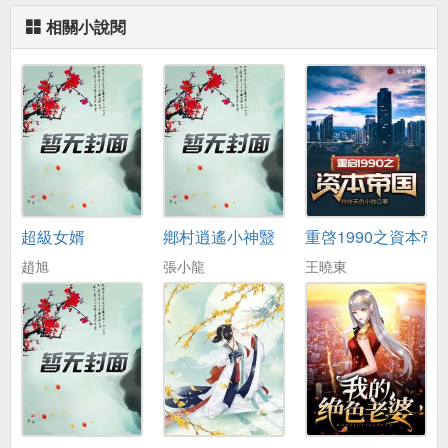
相關小說閱
超級女婿
鄕村逍遙小神毉
重啓1990之資本帝
趙旭
張小龍
王曉東