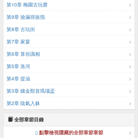
第10章 梅園古玩齋
第9章 撿漏得扳指
第8章 古玩街
第7章 家宴
第6章 算你識相
第5章 洛河
第4章 提油
第3章 鑲金獸首瑪瑙盃
第2章 隂氣入躰
全部章節目錄
點擊檢視隱藏的全部章節章節