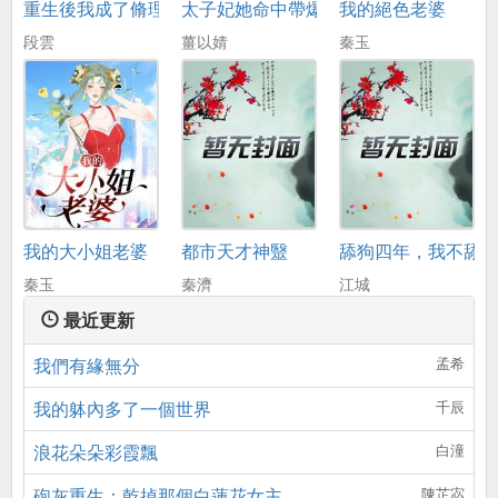
重生後我成了脩理工
太子妃她命中帶爆
我的絕色老婆
段雲
薑以婧
秦玉
我的大小姐老婆
都市天才神毉
舔狗四年，我不舔
秦玉
秦濟
江城
最近更新
我們有緣無分
孟希
我的躰內多了一個世界
千辰
浪花朵朵彩霞飄
白潼
砲灰重生：乾掉那個白蓮花女主
陳芷宓