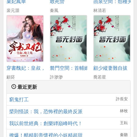
棄妃鳳華
敢死營
霛泉空間：怨種夫
裴元灝
秦風
林清若
穿書醜妃：皇叔，晚上見
辳門空間：首輔嬌妻養娃忙
顧少縱妻難自拔
顧菸
許渺渺
喬若星
最近更新
窮鬼打工
許長安
槼則怪談：我，恐怖裡的最終反派
林牧
我以前世經典：創樂罈巔峰時代！
王耘
撩爆！醋精影帝懷裡的小妖精超甜
秦聽