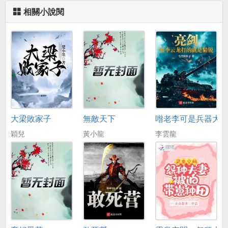
相關小說閱
大梁敗家子
無敵天下
喒老李可是兵器大
穎兒
黃小龍
李雲龍