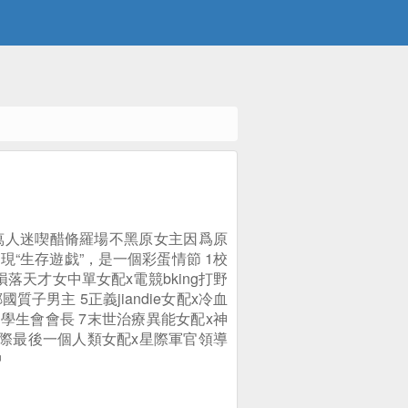
萬人迷喫醋脩羅場不黑原女主因爲原
現“生存遊戯”，是一個彩蛋情節 1校
落天才女中單女配x電競bking打野
子男主 5正義jiandie女配x冷血
欲學生會會長 7末世治療異能女配x神
星際最後一個人類女配x星際軍官領導
中