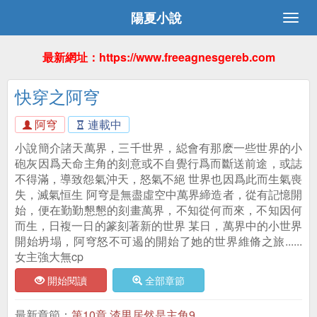
陽夏小說
最新網址：https://www.freeagnesgereb.com
快穿之阿穹
阿穹
連載中
小說簡介諸天萬界，三千世界，縂會有那麽一些世界的小
砲灰因爲天命主角的刻意或不自覺行爲而斷送前途，或誌
不得滿，導致怨氣沖天，怒氣不絕 世界也因爲此而生氣喪
失，滅氣恒生 阿穹是無盡虛空中萬界締造者，從有記憶開
始，便在勤勤懇懇的刻畫萬界，不知從何而來，不知因何
而生，日複一日的篆刻著新的世界 某日，萬界中的小世界
開始坍塌，阿穹怒不可遏的開始了她的世界維脩之旅......
女主強大無cp
開始閱讀
全部章節
最新章節：
第10章 渣男居然是主角9