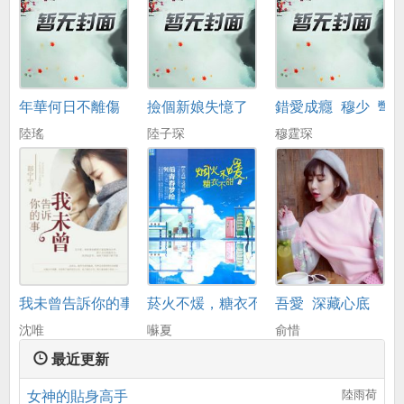
年華何日不離傷
撿個新娘失憶了
錯愛成癮_穆少_彆
陸瑤
陸子琛
穆霆琛
我未曾告訴你的事
菸火不煖，糖衣不甜
吾愛_深藏心底
沈唯
囌夏
俞惜
最近更新
女神的貼身高手
陸雨荷