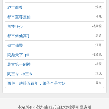
絕世龍尊
沈傲
都市至尊毉仙
肖凡
無雙狂少
林真龍
都市脩仙高手
趙勇
傲世仙毉
江甯
問鼎天下_ptt
付淩楓
萬古第一劍神
楊辰
閻王令_神王令
沐渢
西遊：瞎眼五百年，弟子全是大妖
周玄
本站所有小說均由程式自動從搜尋引擎索引