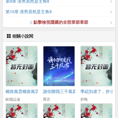
第9章 渣男居然是主角8
第10章 渣男居然是主角9
點擊檢視隱藏的全部章節章節
相關小說閱
權路風雲權路風雲
謝你贈我三千風霜
季縂別虐了，舒小
歐陽誌遠
喬言
舒晚