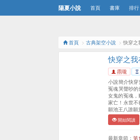
陽夏小說
首頁
書庫
排行
首頁
古典架空小說
快穿之
快穿之我
霛瓏
小說簡介快穿
冤魂哭聲吵的
女鬼的冤魂，歎
家亡！永世不
願池王八誰願
開始閱讀
最新章節：
第