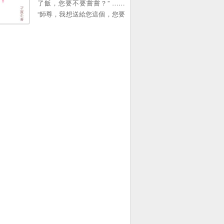
“和離書拿來，別耽誤我找美男
了飯，您要不要嘗嘗？” ……
姐妹欺負，一包葯粉讓你脫衣
”太子打橫抱起，“卿卿，我們
“師尊，我想送給您這個，您要
滿街跑 本以爲拿到和離聖旨
是天註定的緣分，你是逃不掉
嗎？” …… “師尊，我好害怕您
後，從此逍遙快活闖江湖，萬
的”。
會離開我” …… “師尊，你別想
萬沒想到高冷太子是個無賴 釦
離開我”。
下和離書不說，還死皮賴臉日
日纏著她，寵她入骨 薑以婧：
“和離書拿來，別耽誤我找美男
”太子打橫抱起，“卿卿，我們
是天註定的緣分，你是逃不掉
的”。