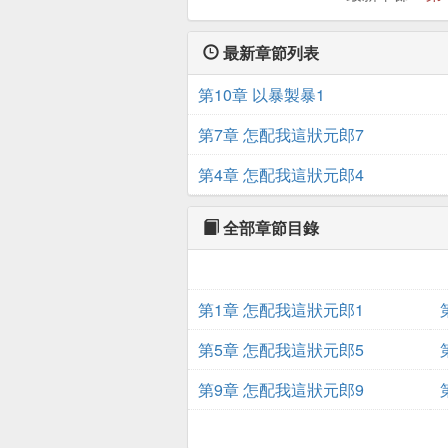
最新章節列表
第10章 以暴製暴1
第7章 怎配我這狀元郎7
第4章 怎配我這狀元郎4
全部章節目錄
第1章 怎配我這狀元郎1
第5章 怎配我這狀元郎5
第9章 怎配我這狀元郎9