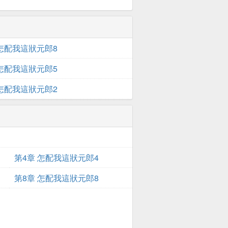
 怎配我這狀元郎8
 怎配我這狀元郎5
 怎配我這狀元郎2
第4章 怎配我這狀元郎4
第8章 怎配我這狀元郎8