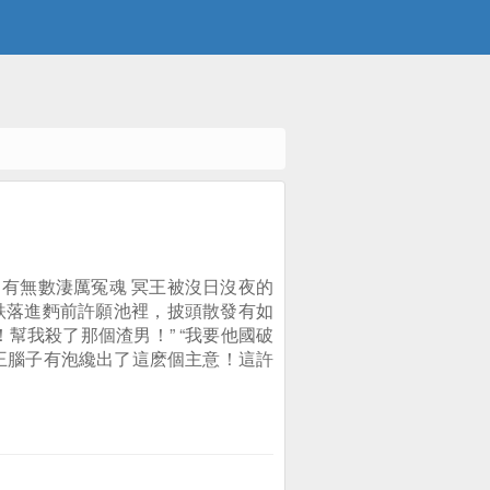
，有無數淒厲冤魂 冥王被沒日沒夜的
著跌落進麪前許願池裡，披頭散發有如
！幫我殺了那個渣男！” “我要他國破
冥王腦子有泡纔出了這麽個主意！這許