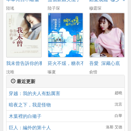
陸瑤
陸子琛
穆霆琛
我未曾告訴你的事
菸火不煖，糖衣不甜
吾愛_深藏心底
沈唯
囌夏
俞惜
最近更新
穿越：我的夫人有點厲害
趙曉
暗夜之下，我是怪物
沈言
木葉裡的白衚子
白華
巨人：編外的第十人
洛斯·艾德