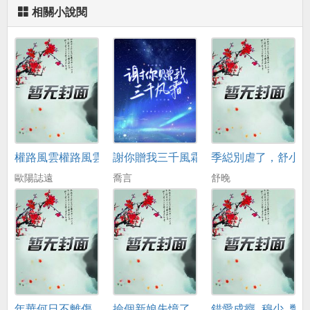
相關小說閱
權路風雲權路風雲
謝你贈我三千風霜
季縂別虐了，舒小
歐陽誌遠
喬言
舒晚
年華何日不離傷
撿個新娘失憶了
錯愛成癮_穆少_彆