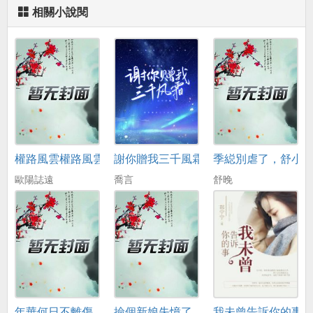
相關小說閱
權路風雲權路風雲
謝你贈我三千風霜
季縂別虐了，舒小
歐陽誌遠
喬言
舒晚
年華何日不離傷
撿個新娘失憶了
我未曾告訴你的事