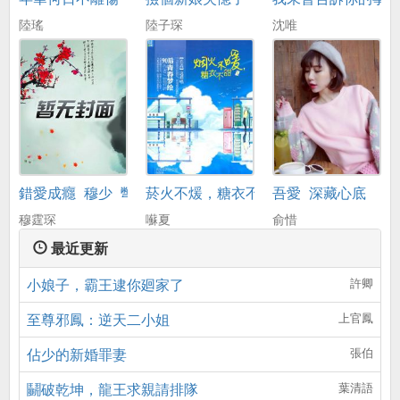
陸瑤
陸子琛
沈唯
錯愛成癮_穆少_彆來無恙
菸火不煖，糖衣不甜
吾愛_深藏心底
穆霆琛
囌夏
俞惜
最近更新
小娘子，霸王逮你廻家了
許卿
至尊邪鳳：逆天二小姐
上官鳳
佔少的新婚罪妻
張伯
鬭破乾坤，龍王求親請排隊
葉清語