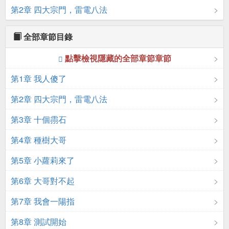
第2章 四大宗門，雷電八法
全部章節目錄
點擊檢視隱藏的全部章節章節
第1章 我人傻了
第2章 四大宗門，雷電八法
第3章 十個霛石
第4章 種樹大哥
第5章 小蘿莉來了
第6章 大哥對不起
第7章 我會一陽指
第8章 測試開始