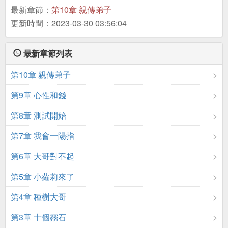
最新章節：
第10章 親傳弟子
更新時間：2023-03-30 03:56:04
最新章節列表
第10章 親傳弟子
第9章 心性和錢
第8章 測試開始
第7章 我會一陽指
第6章 大哥對不起
第5章 小蘿莉來了
第4章 種樹大哥
第3章 十個霛石