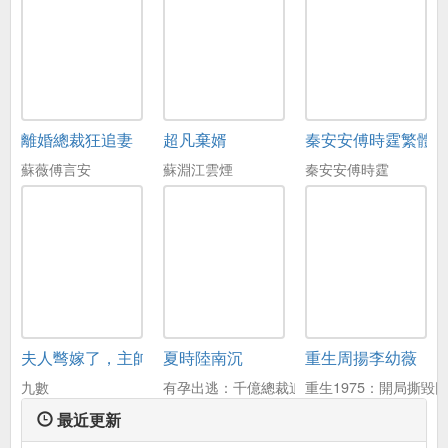
離婚總裁狂追妻
超凡棄婿
秦安安傅時霆繁體
蘇薇傅言安
蘇淵江雲煙
秦安安傅時霆
夫人彆嫁了，主帥他不孕不育啊
夏時陸南沉
重生周揚李幼薇
九數
有孕出逃：千億總裁追妻成狂
重生1975：開局撕毀
最近更新