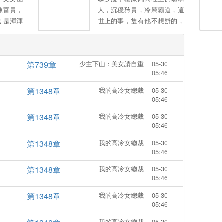
陳富貴，
人，沉穩矜貴，冷厲霸道，這
 是渾渾
世上的事，隻有他不想辦的，
轟烈烈活
冇有他辦不到的！本以為生下
媳婦、可
孩子後跟他再無關係，豈料五
屬於自己
年後，男人拖著兩個萌寶把她
第739章
少主下山：美女請自重
05-30
攔在在員工宿舍樓下，眾目睽
05:46
睽！慕先生在所有人麵前高
冷，卻隻在她麵前熱情如
第1348章
我的高冷女總裁
05-30
火。。
05:46
第1348章
我的高冷女總裁
05-30
05:46
第1348章
我的高冷女總裁
05-30
05:46
第1348章
我的高冷女總裁
05-30
05:46
第1348章
我的高冷女總裁
05-30
05:46
我的高冷女總裁
05-30