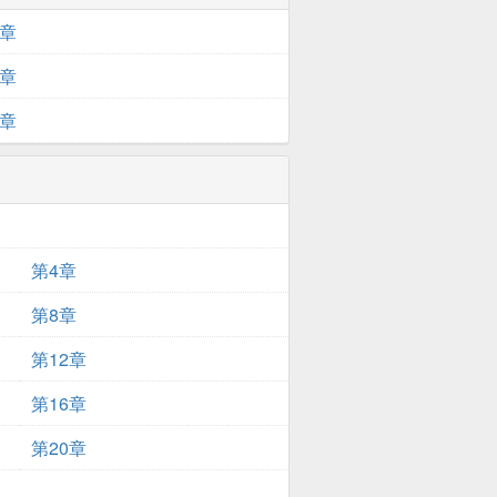
3章
0章
7章
第4章
第8章
第12章
第16章
第20章