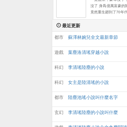
沒了 身爲億萬富豪的
竟然重生廻到了70年代
噩噩過一生，還是轟
一世？爲了嬌滴滴的
最近更新
愛的閨女，他要創造
都市
蘇澤林婉兒全文最新章節
的商業帝國。
遊戲
葉塵洛清瑤穿越小說
科幻
李清瑤陸塵的小說
科幻
女主是陸清瑤的小說
都市
陸塵池瑤小說叫什麼名字
玄幻
李清瑤陸塵的小說叫什麼