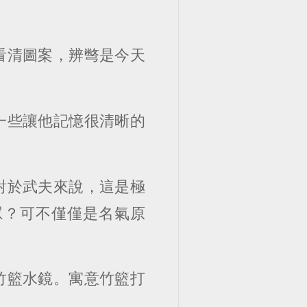
看清圖案，辨彆是今天
一些讓他記憶很清晰的
對於武夫來說，這是極
眾？可不僅僅是名氣原
竹籃水鏡。寓意竹籃打