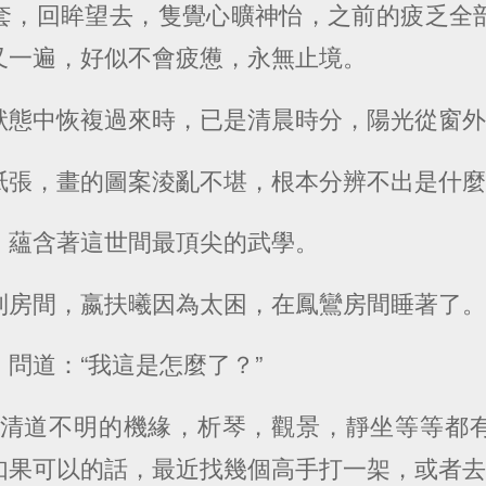
套，回眸望去，隻覺心曠神怡，之前的疲乏全
又一遍，好似不會疲憊，永無止境。
狀態中恢複過來時，已是清晨時分，陽光從窗
紙張，畫的圖案淩亂不堪，根本分辨不出是什
，蘊含著這世間最頂尖的武學。
到房間，嬴扶曦因為太困，在鳳鸞房間睡著了
問道：“我這是怎麼了？”
不清道不明的機緣，析琴，觀景，靜坐等等都
如果可以的話，最近找幾個高手打一架，或者去