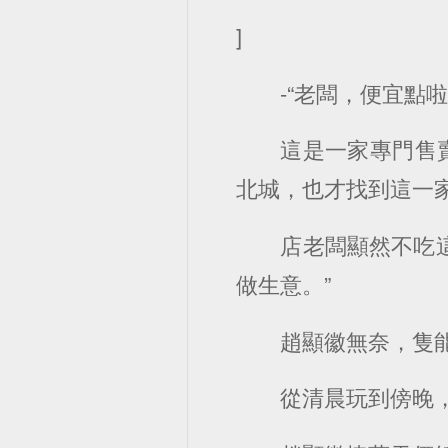
]
-“老闆，便宜點
這是一家專門售
北城，也才找到這一
店老闆顯然不吃
做生意。”
趙顯徽無奈，隻
從清晨玩到傍晚