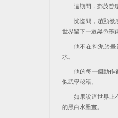
這期間，鄧茂曾
恍惚間，趙顯徽
世界留下一道黑色墨
他不在拘泥於畫
水。
他的每一個動作
似武學秘籍。
如果說這世界上
的黑白水墨畫。