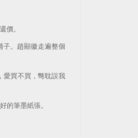
價還價。
鋪子。趙顯徽走遍整個
，愛買不買，彆耽誤我
太好的筆墨紙張。