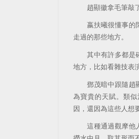
趙顯徽拿毛筆敲了
嬴扶曦很懂事的
走過的那些地方。
其中有許多都是
地方，比如看雜技表
鄧茂暗中跟隨趙
為寶貴的天賦。類似
因，還因為這些人想
這種通過觀摩他
撈水中月，取其形而