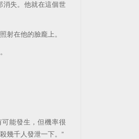
部消失。他就在這個世
外照射在他的臉龐上。
麼。
。
有可能發生，但機率很
殺幾千人發泄一下。”