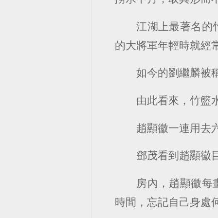
江湖上最著名的
的大將軍年輕時就經
如今的劉繼麟被
由此看來，竹籃
趙顯徽一連用去
鄧茂看到趙顯徽
房內，趙顯徽每
時間，忘記自己身處