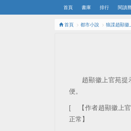
首頁
書庫
排行
閱讀曆
首頁
都市小說
狼諜趙顯徽
趙顯徽上官苑提示您：
便。
[ 【作者趙顯徽上
正常】