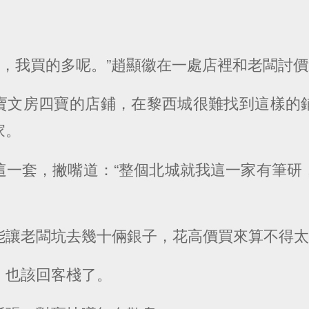
啦，我買的多呢。”趙顯徽在一處店裡和老闆討
賣文房四寶的店鋪，在黎西城很難找到這樣的
家。
這一套，撇嘴道：“整個北城就我這一家有筆研
能讓老闆坑去幾十倆銀子，花高價買來算不得
，也該回客棧了。