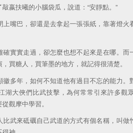
敲嬴扶曦的小腦袋瓜，說道：“安靜點。”
閉上嘴巴，卻還是去拿起一張張紙，靠著燈火
確確實實走過，卻怎麼也想不起來是在哪。而
演，買糖人，買筆墨的地方，就記得很清楚。
顯徽多年，如何不知道他有過目不忘的能力。
江湖大俠們比武技擊，為何常常引來許多觀
要從觀摩中學習。
人比武來砥礪自己武道的方式有個名稱，叫做
不得神。