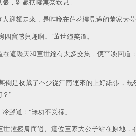
紙張，對嬴扶曦無奈歎息。
有人迎麵走來，是昨晚在蓮花樓見過的董家大
房四寶感興趣啊。”董世鐘笑道。
望在這幾天和董世鐘有太多交集，便平淡回道：
董某倒是收藏了不少從江南運來的上好紙張，既
？”
冷聲道：“無功不受祿。”
董世鐘擦肩而過。這位董家大公子站在原地，