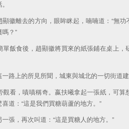
話。
趙顯徽離去的方向，眼眸眯起，喃喃道：“無功
嗎？”
簡單飯食後，趙顯徽將買來的紙張鋪在桌上，
這一路上的所見所聞，城東與城北的一切街道
旁觀看，嘖嘖稱奇。嬴扶曦拿起一張紙，可算
喜道：“這是我們買糖葫蘆的地方。”
一張，再次叫道：“這是買糖人的地方。”