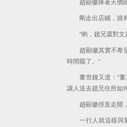
趙顯徽捧著天價
剛走出店鋪，就
“喲，趙兄還對文
趙顯徽其實不希
時間罷了。”
董世鐘又道：“
讓人送去趙兄住所如何
趙顯徽徑直走開，
一行人就這樣與