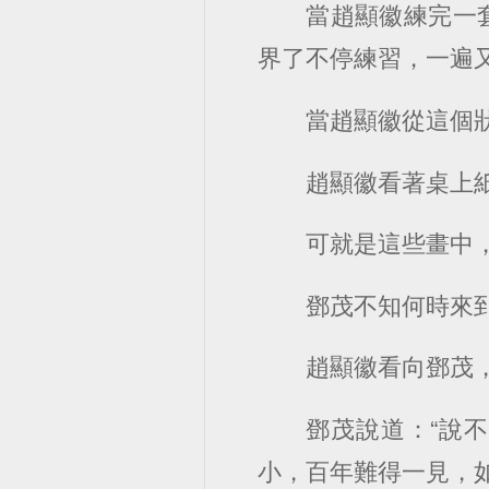
當趙顯徽練完一
界了不停練習，一遍
當趙顯徽從這個
趙顯徽看著桌上
可就是這些畫中
鄧茂不知何時來
趙顯徽看向鄧茂，
鄧茂說道：“說
小，百年難得一見，