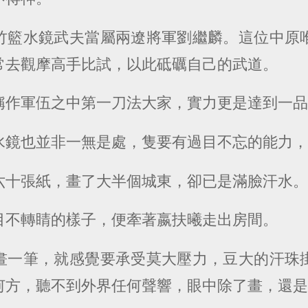
竹籃水鏡武夫當屬兩遼將軍劉繼麟。這位中原
常去觀摩高手比試，以此砥礪自己的武道。
稱作軍伍之中第一刀法大家，實力更是達到一
水鏡也並非一無是處，隻要有過目不忘的能力
六十張紙，畫了大半個城東，卻已是滿臉汗水
目不轉睛的樣子，便牽著嬴扶曦走出房間。
畫一筆，就感覺要承受莫大壓力，豆大的汗珠
何方，聽不到外界任何聲響，眼中除了畫，還