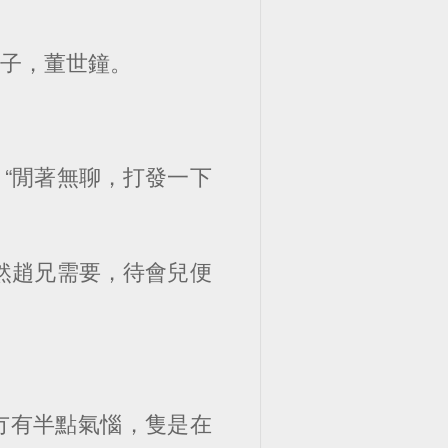
公子，董世鐘。
“閒著無聊，打發一下
然趙兄需要，待會兒便
冇有半點氣惱，隻是在