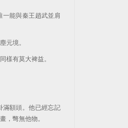
唯一能與秦王趙武並肩
品塵元境。
，同樣有莫大裨益。
。
掛滿額頭。他已經忘記
是畫，彆無他物。