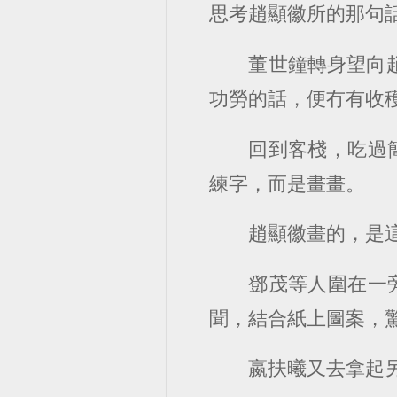
思考趙顯徽所的那句
董世鐘轉身望向
功勞的話，便冇有收穫
回到客棧，吃過
練字，而是畫畫。
趙顯徽畫的，是
鄧茂等人圍在一
聞，結合紙上圖案，驚
嬴扶曦又去拿起另