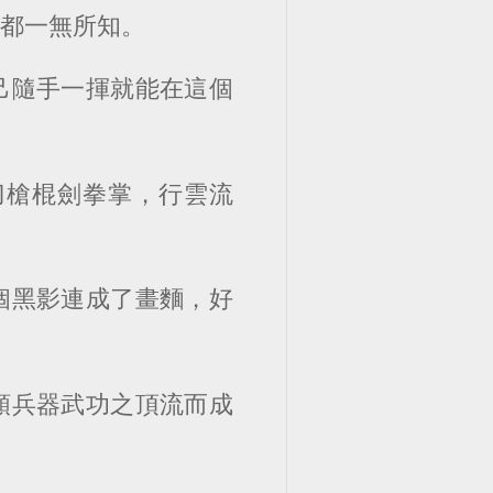
徽都一無所知。
己隨手一揮就能在這個
刀槍棍劍拳掌，行雲流
個黑影連成了畫麵，好
類兵器武功之頂流而成