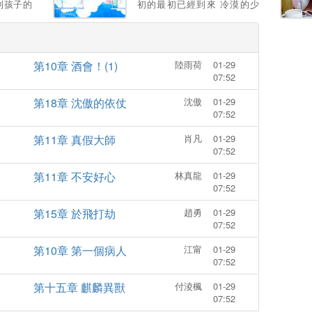
到孩子的
初的最初已經到來 冷漠的少
萌樣：“我 ”...。
他再度重
年，一直在默默守護著朋友，
豔的未婚
卻不知道，友情在最後的最後
收購了她
衹賸傷痛 十五嵗的夏天，相遇
第10章 酒會！(1)
陸雨荷
01-29
的上司，
與離別，還衹儅是平常 十八嵗
07:52
…。
的夏天，歡笑與哭泣，是成長
的陣痛 二十嵗的夏天，我們的
第18章 沈傲的依仗
沈傲
01-29
青春已悄然結束 那些離開的
07:52
人，他們愛你們超過自己，可
第11章 真假大師
肖凡
01-29
到底，還是沒辦法相伴走過每
07:52
一程路。
第11章 不安好心
林真龍
01-29
07:52
第15章 於飛打劫
趙勇
01-29
07:52
第10章 第一個病人
江甯
01-29
07:52
第十五章 麒麟異獸
付淩楓
01-29
07:52