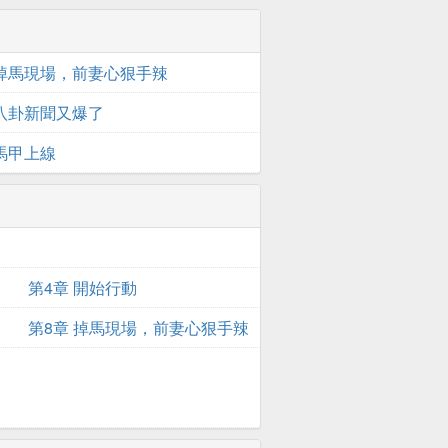
 掉馬現場，前妻心狠手辣
 八卦新聞又爆了
 馬甲上線
第4章 開始行動
第8章 掉馬現場，前妻心狠手辣