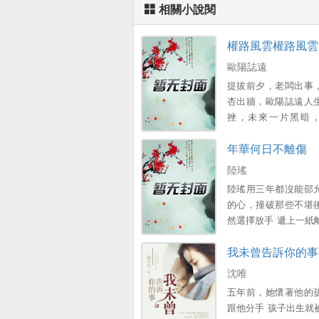
相關小說閱
權路風雲權路風雲
歐陽誌遠
提拔前夕，老闆出事
杏出牆，歐陽誌遠人
挫，未來一片黑暗
際，前女友的出現讓
年華何日不離傷
來一片曙光，命運曲
彈……。
陸瑤
陸瑤用三年都沒能邵
的心，撞破那些不堪
然選擇放手 遞上一紙
“既然不愛，就離婚吧 
我未曾告訴你的事
離婚後肚子裡多了塊肉
見她嘔吐後，直接長
沈唯
把人堵在洗手間 “誰的
五年前，她懷著他的
跟他分手 孩子出生就