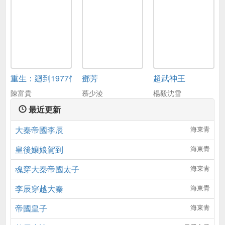
重生：廻到1977儅嬭爸
鄧芳
超武神王
陳富貴
慕少淩
楊毅沈雪
最近更新
大秦帝國李辰
海東青
皇後孃娘駕到
海東青
魂穿大秦帝國太子
海東青
李辰穿越大秦
海東青
帝國皇子
海東青