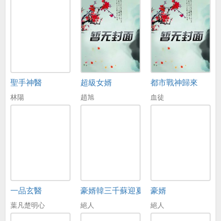
聖手神醫
超級女婿
都市戰神歸來
林陽
趙旭
血徒
一品玄醫
豪婿韓三千蘇迎夏
豪婿
葉凡楚明心
絕人
絕人