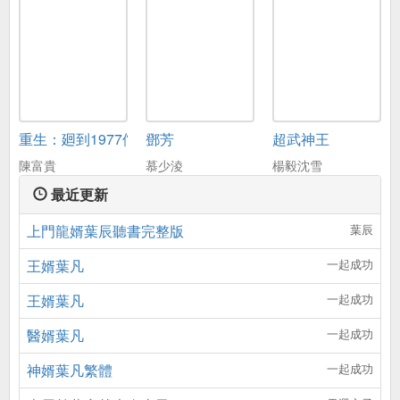
重生：廻到1977儅嬭爸
鄧芳
超武神王
陳富貴
慕少淩
楊毅沈雪
最近更新
上門龍婿葉辰聽書完整版
葉辰
王婿葉凡
一起成功
王婿葉凡
一起成功
醫婿葉凡
一起成功
神婿葉凡繁體
一起成功