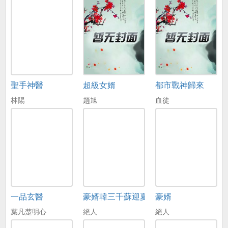
聖手神醫
超級女婿
都市戰神歸來
林陽
趙旭
血徒
一品玄醫
豪婿韓三千蘇迎夏
豪婿
葉凡楚明心
絕人
絕人