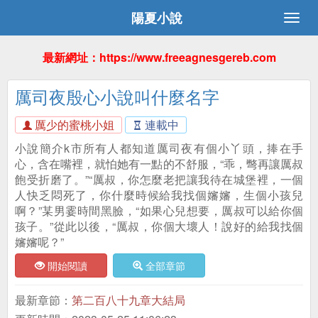
陽夏小說
最新網址：https://www.freeagnesgereb.com
厲司夜殷心小說叫什麼名字
厲少的蜜桃小姐
連載中
小說簡介k市所有人都知道厲司夜有個小丫頭，捧在手
心，含在嘴裡，就怕她有一點的不舒服，“乖，彆再讓厲叔
飽受折磨了。”“厲叔，你怎麼老把讓我待在城堡裡，一個
人快乏悶死了，你什麼時候給我找個嬸嬸，生個小孩兒
啊？”某男霎時間黑臉，“如果心兒想要，厲叔可以給你個
孩子。”從此以後，“厲叔，你個大壞人！說好的給我找個
嬸嬸呢？”
開始閱讀
全部章節
最新章節：
第二百八十九章大結局