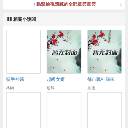
點擊檢視隱藏的全部章節章節
相關小說閱
聖手神醫
超級女婿
都市戰神歸來
林陽
趙旭
血徒