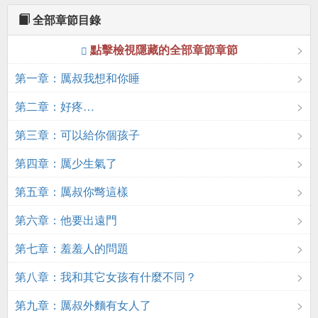
全部章節目錄
點擊檢視隱藏的全部章節章節
第一章：厲叔我想和你睡
第二章：好疼…
第三章：可以給你個孩子
第四章：厲少生氣了
第五章：厲叔你彆這樣
第六章：他要出遠門
第七章：羞羞人的問題
第八章：我和其它女孩有什麼不同？
第九章：厲叔外麵有女人了