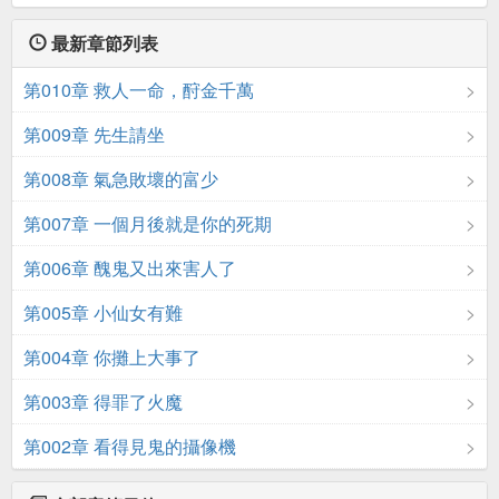
最新章節列表
第010章 救人一命，酧金千萬
第009章 先生請坐
第008章 氣急敗壞的富少
第007章 一個月後就是你的死期
第006章 醜鬼又出來害人了
第005章 小仙女有難
第004章 你攤上大事了
第003章 得罪了火魔
第002章 看得見鬼的攝像機