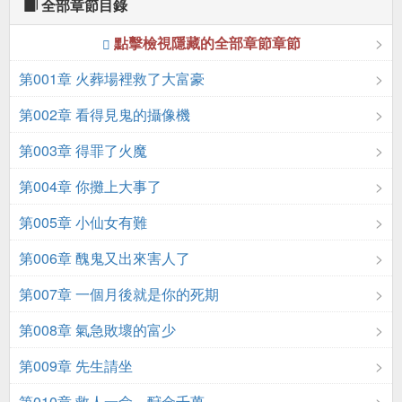
全部章節目錄
點擊檢視隱藏的全部章節章節
第001章 火葬場裡救了大富豪
第002章 看得見鬼的攝像機
第003章 得罪了火魔
第004章 你攤上大事了
第005章 小仙女有難
第006章 醜鬼又出來害人了
第007章 一個月後就是你的死期
第008章 氣急敗壞的富少
第009章 先生請坐
第010章 救人一命，酧金千萬