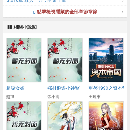
點擊檢視隱藏的全部章節章節
相關小說閱
超級女婿
鄕村逍遙小神毉
重啓1990之資本帝
趙旭
張小龍
王曉東