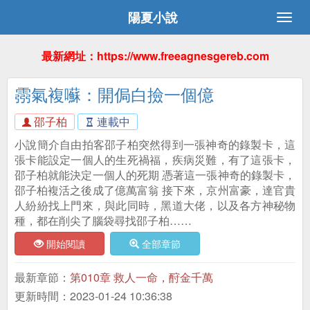
陽夏小說
最新網址：https://www.freeagnesgereb.com
霛氣複囌：開侷白撿一個億
邵子柏
連載中
小說簡介自由拍客邵子柏突然得到一張神奇的錄製卡，這
張卡能設定一個人的生死禍福，疾病災難，有了這張卡，
邵子柏就能決定一個人的死期 憑著這一張神奇的錄製卡，
邵子柏複活之後成了億萬富翁 接下來，京州富豪，達官貴
人紛紛找上門來，與此同時，黑道大佬，以及各方神秘物
種，都在削尖了腦袋尋找邵子柏……
開始閱讀
全部章節
最新章節：
第010章 救人一命，酧金千萬
更新時間：2023-01-24 10:36:38