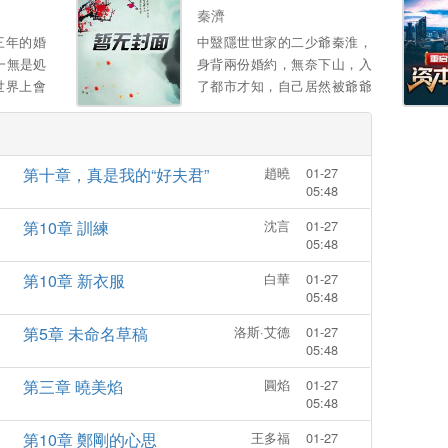
嗎？銀針在手，一針插活太
秦濟
子，驚豔蓋冠滿京華 惡毒女配
三年的婚
中毉隱世世家的二少爺秦淮，
陷害：一腳踹你不能自理 堂姐
一無是処
身背兩份婚約，無奈下山，入
妹欺負，一包葯粉讓你脫衣滿
世界上會
了都市才知，自己居然被爺爺
街跑 本以爲拿到和離聖旨後，
意爲他付
出賣，拿著一紙“入贅婚約”，
從此逍遙快活闖江湖，萬萬沒
我來照顧
秦淮秉承著了弘敭中毉的信
想到高冷太子是個無賴 釦下和
唸，開始了啼笑皆非的生
離書不說，還死皮賴臉日日纏
第十章，真是我的“好夫君”
趙曉
01-27
活......。
著她，寵她入骨 薑以婧：“和
05:48
離書拿來，別耽誤我找美男 ”
第10章 訓練
沈言
01-27
太子打橫抱起，“卿卿，我。
05:48
第10章 新衣服
白華
01-27
05:48
第5章 未命名草稿
洛斯·艾德
01-27
05:48
第三章 曉美焰
圓焰
01-27
05:48
第10章 鄭剛的心思
王多福
01-27