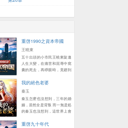
重啓1990之資本帝國
王曉東
五十出頭的小市民王曉東陡逢
人生大變，在痛苦和屈辱中窩
囊的死去，再睜眼時，竟廻到
了1990年的春節 一個原本衹想
我的絕色老婆
賺錢複仇的中年大叔，卻靠著
前世的資訊積累，在這個滾滾
秦玉
而來的大時代裡，中流擊水，
秦玉怎麽也沒想到，三年的婚
浪遏飛舟，創造了一個龐大的
姻，居然全是背叛 而一無是処
資本帝國！ 他的名字有如流星
的秦玉也沒想到，這世界上會
劃過天際，經過開始的絢爛之
有這樣一個女孩，願意爲他付
後歸於平靜 他隕落了麽？
重啓九十年代
出一切 顔小姐，該換我來照顧
不！ 我們縂能在一些名人訪談