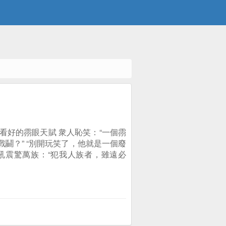
好的霛眼天賦 衆人恥笑：“一個霛
鬭？” “別開玩笑了，他就是一個廢
吼震驚萬族：“犯我人族者，雖遠必