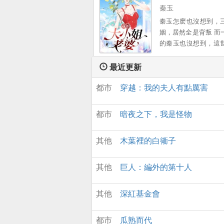
故事……...。
秦玉
秦玉怎麽也沒想到，
姻，居然全是背叛 而
的秦玉也沒想到，這
有這樣一個女孩，願
出一切 顔小姐，該換
最近更新
您了 ...。
都市
穿越：我的夫人有點厲害
都市
暗夜之下，我是怪物
其他
木葉裡的白衚子
其他
巨人：編外的第十人
其他
深紅基金會
都市
瓜熟而代