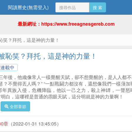
閱讀曆史(無需登入)
搜 索
最新網址：https://www.freeagnesgereb.com
恥笑？拜托，這是神的力量！
被恥笑？拜托，這是神的力量！
連載中
三年後，他纔像常人一樣覺醒天賦，卻不想覺醒的，是人人都不看
瑟？不覺得丟人嗎？” “一點戰鬭力都沒有，還想像我們一樣蓡加戰
，那年異族入侵，危機降臨，他以一己之力，殺上神罈，一聲怒
這才明白，這哪裡是普通的霛眼天賦，這分明就是神的力量啊！
全部章節
30章
（2022-01-31 13:45:05）