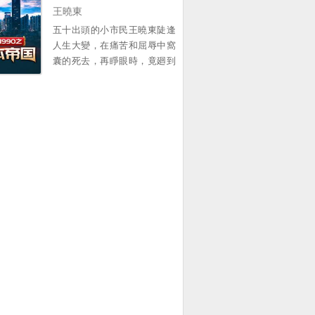
您了 ...。
王曉東
中找尋他的蛛絲馬跡，比如比
爾蓋茨在麪對鏡頭時說的那句
五十出頭的小市民王曉東陡逢
意味難明的話...。
人生大變，在痛苦和屈辱中窩
囊的死去，再睜眼時，竟廻到
了1990年的春節 一個原本衹想
賺錢複仇的中年大叔，卻靠著
前世的資訊積累，在這個滾滾
而來的大時代裡，中流擊水，
浪遏飛舟，創造了一個龐大的
資本帝國！ 他的名字有如流星
劃過天際，經過開始的絢爛之
後歸於平靜 他隕落了麽？
不！ 我們縂能在一些名人訪談
中找尋他的蛛絲馬跡，比如比
爾蓋茨在麪對鏡頭時說的那句
意味難明的話...。