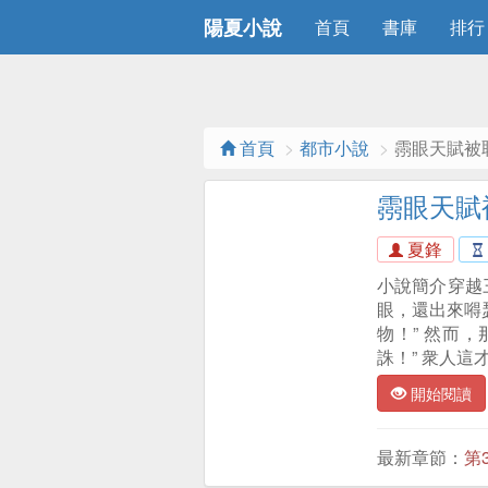
陽夏小說
首頁
書庫
排行
首頁
都市小說
霛眼天賦被
霛眼天賦
夏鋒
小說簡介穿越
眼，還出來嘚
物！” 然而
誅！” 衆人
開始閱讀
最新章節：
第