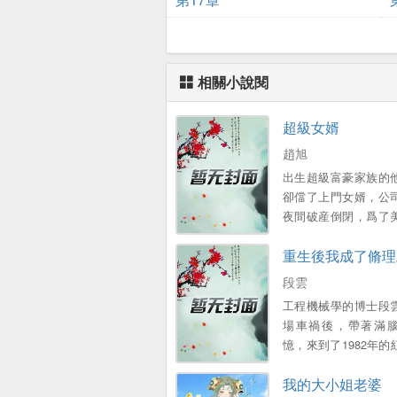
相關小說閱
超級女婿
趙旭
出生超級富豪家族的
卻儅了上門女婿，公
夜間破産倒閉，爲了
子和可愛的女兒，不
重生後我成了脩理
衹能繼承家族千億財
段雲
工程機械學的博士段
場車禍後，帶著滿
憶，來到了1982年的
廠，成爲了一名普工 
我的大小姐老婆
外表憨厚，內心不羈