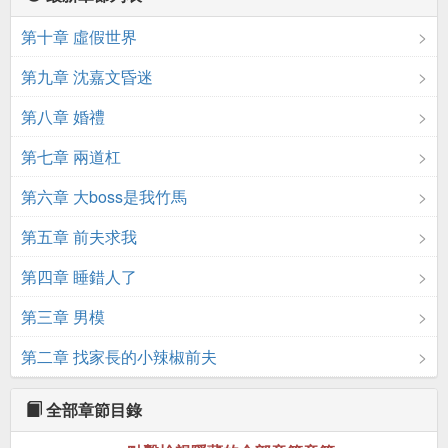
第十章 虛假世界
第九章 沈嘉文昏迷
第八章 婚禮
第七章 兩道杠
第六章 大boss是我竹馬
第五章 前夫求我
第四章 睡錯人了
第三章 男模
第二章 找家長的小辣椒前夫
全部章節目錄