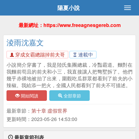
陽夏小說
最新網址：https://www.freeagnesgereb.com
淩雨沈嘉文
穿成女霸總踹掉前夫哥
連載中
小說簡介穿書了，我是陸氏集團總裁，冷豔霸道。麵對在
我麵前苟且的前夫和小三，我直接讓人把彆墅拆了。他們
幾乎赤裸地被抬了出來，圍觀吃瓜群眾都看到了前夫的小
辣椒。我給添一把火，全國人民都看到了前夫不可描述。
開始閱讀
全部章節
最新章節：
第十章 虛假世界
更新時間：2023-05-26 14:53:00
最新章節列表