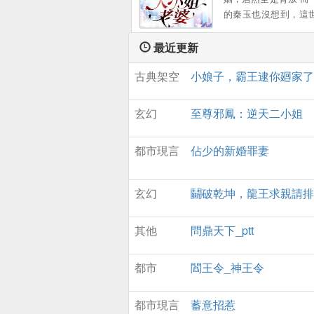
的秦玉也沒想到，這
有這樣一個女孩，願
出一切 顔小姐，該換
最近更新
您了 ...。
古典架空
小娘子，霸王逮你廻家了
玄幻
至尊邪鳳：逆天二小姐
都市現言
佔少的新婚罪妻
玄幻
鬭破乾坤，龍王求親請排
其他
問鼎天下_ptt
都市
閻王令_神王令
都市現言
蓄意招惹