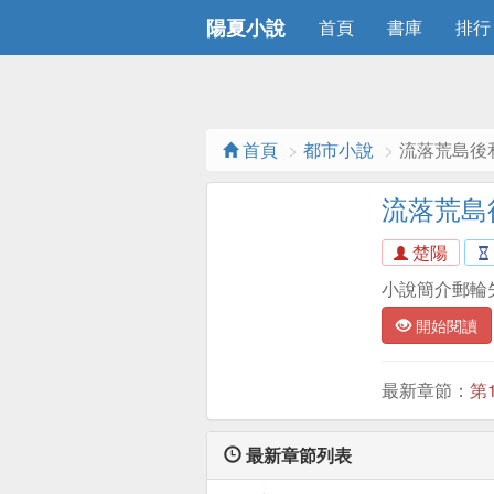
陽夏小說
首頁
書庫
排行
首頁
都市小說
流落荒島後
流落荒島
楚陽
小說簡介郵輪
開始閱讀
最新章節：
第
最新章節列表