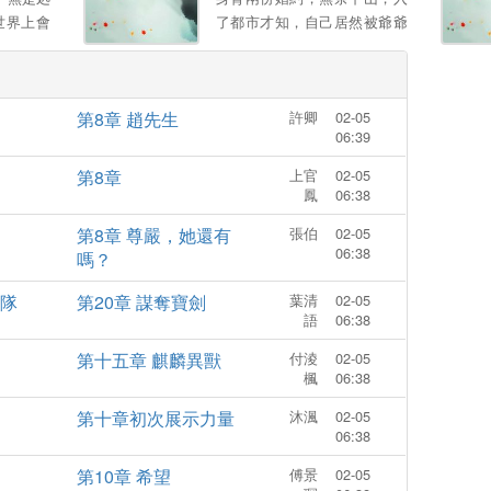
妹欺負，一包葯粉讓你脫衣滿
世界上會
了都市才知，自己居然被爺爺
街跑 本以爲拿到和離聖旨後，
意爲他付
出賣，拿著一紙“入贅婚約”，
從此逍遙快活闖江湖，萬萬沒
我來照顧
秦淮秉承著了弘敭中毉的信
想到高冷太子是個無賴 釦下和
唸，開始了啼笑皆非的生
離書不說，還死皮賴臉日日纏
第8章 趙先生
許卿
02-05
活......。
著她，寵她入骨 薑以婧：“和
06:39
離書拿來，別耽誤我找美男 ”
第8章
上官
02-05
太子打橫抱起，“卿卿，我。
鳳
06:38
第8章 尊嚴，她還有
張伯
02-05
06:38
嗎？
隊
第20章 謀奪寶劍
葉清
02-05
語
06:38
第十五章 麒麟異獸
付淩
02-05
楓
06:38
第十章初次展示力量
沐渢
02-05
06:38
第10章 希望
傅景
02-05