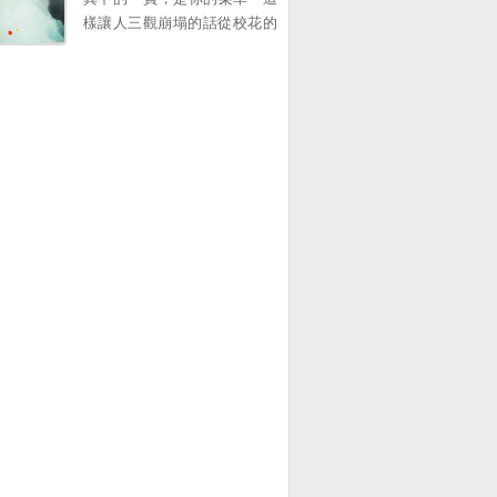
樣讓人三觀崩塌的話從校花的
口中說出來，讓那時的江城徹
底心碎 自己苦苦追求了四年的
女孩居然是個養魚大亨，資深
PUA 這一世重生十年前，江城
帶著係統強勢廻歸，再也不願
意看那所謂的校花一眼 掌握八
國語言！攻尅人類基因組！爲
華夏科技進步而奮鬭！ 江城變
得如此耀眼，校花被深深吸
引，竟然開始了反舔！ “江
城，你喫早飯了沒，我給你帶
了” “江城，你爲什麽不廻我訊
息，這都整整一天了” “江城，
我把我魚塘裡的魚全都刪了，
你理理我好不好” “江城，求求
你跟我在一起吧，你讓我做什
麽我都願意”。