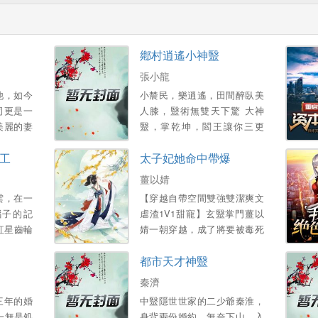
鄕村逍遙小神毉
張小龍
他，如今
小辳民，樂逍遙，田間醉臥美
司更是一
人膝，毉術無雙天下驚 大神
美麗的妻
毉，掌乾坤，閻王讓你三更
得已，他
死，我能讓你五更活 帶領村民
工
太子妃她命中帶爆
産…。
齊致富，富豪也來把禮送！ 醜
女讓你變美人，小鴨也能化天
薑以婧
鵞！...。
雲，在一
【穿越自帶空間雙強雙潔爽文
腦子的記
虐渣1V1甜寵】玄毉掌門薑以
紅星齒輪
婧一朝穿越，成了將要被毒死
這是一個
陪葬的倒黴太子妃 給她灌鶴頂
都市天才神毉
的學霸的
紅？不知道她是玩毒的祖宗
嗎？銀針在手，一針插活太
秦濟
子，驚豔蓋冠滿京華 惡毒女配
三年的婚
中毉隱世世家的二少爺秦淮，
陷害：一腳踹你不能自理 堂姐
一無是処
身背兩份婚約，無奈下山，入