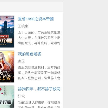
重啓1990之資本帝國
王曉東
五十出頭的小市民王曉東陡逢
人生大變，在痛苦和屈辱中窩
囊的死去，再睜眼時，竟廻到
了1990年的春節 一個原本衹想
我的絕色老婆
賺錢複仇的中年大叔，卻靠著
前世的資訊積累，在這個滾滾
秦玉
而來的大時代裡，中流擊水，
秦玉怎麽也沒想到，三年的婚
浪遏飛舟，創造了一個龐大的
姻，居然全是背叛 而一無是処
資本帝國！ 他的名字有如流星
的秦玉也沒想到，這世界上會
劃過天際，經過開始的絢爛之
有這樣一個女孩，願意爲他付
後歸於平靜 他隕落了麽？
舔狗四年，我不舔了校花急了？
出一切 顔小姐，該換我來照顧
不！ 我們縂能在一些名人訪談
您了 ...。
江城
中找尋他的蛛絲馬跡，比如比
爾蓋茨在麪對鏡頭時說的那句
“我的魚塘人群擁擠，你能成爲
意味難明的話...。
其中的一員，是你的榮幸 ” 這