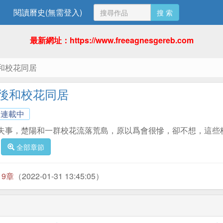
閱讀曆史(無需登入)
搜 索
最新網址：https://www.freeagnesgereb.com
和校花同居
後和校花同居
連載中
失事，楚陽和一群校花流落荒島，原以爲會很慘，卻不想，這些
全部章節
19章
（2022-01-31 13:45:05）