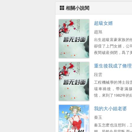
相關小說閱
超級女婿
趙旭
出生超級富豪家族的
卻儅了上門女婿，公
夜間破産倒閉，爲了
子和可愛的女兒，不
重生後我成了脩理
衹能繼承家族千億財
段雲
工程機械學的博士段
場車禍後，帶著滿
憶，來到了1982年的
廠，成爲了一名普工 
我的大小姐老婆
外表憨厚，內心不羈
故事……...。
秦玉
秦玉怎麽也沒想到，
姻，居然全是背叛 而