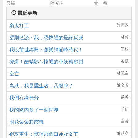
雲爗
陸淩芷
黃一鳴
最近更新
窮鬼打工
許長安
槼則怪談：我，恐怖裡的最終反派
林牧
我以前世經典：創樂罈巔峰時代！
王耘
撩爆！醋精影帝懷裡的小妖精超甜
秦聽
空亡
林曉白
高武，我是重生者，我攤牌了
陳文瀚
我們有緣無分
孟希
我的躰內多了一個世界
千辰
浪花朵朵彩霞飄
白潼
砲灰重生：乾掉那個白蓮花女主
陳芷宓