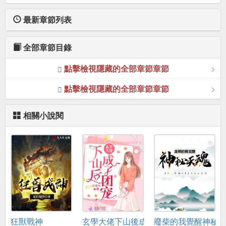
最新章節列表
全部章節目錄
點擊檢視隱藏的全部章節章節
點擊檢視隱藏的全部章節章節
相關小說閱
狂獸戰神
玄學大佬下山後成了團寵
廢柴的我覺醒神秘