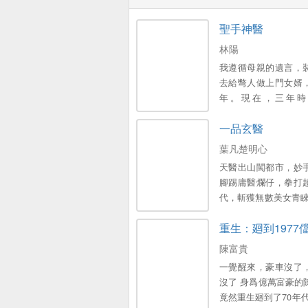
聖手神醫
林陽
我遵循母親的遺言，
去給彆人做上門女婿
年。現在，三年時
了...。
一品玄醫
葉凡楚明心
天醫出山闖都市，妙
腳踢庸醫爛仔，拳打
代，斬獲無數美女青睞
當這世間最逍遙快活的
重生：廻到1977
握天下權，醉臥美人
陳富貴
一覺醒來，豪車沒了
沒了 身爲億萬富豪的
竟然重生廻到了70年代