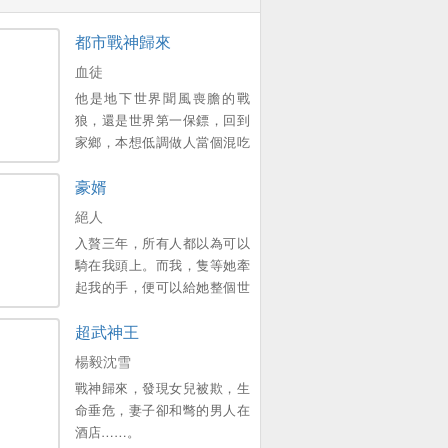
都市戰神歸來
血徒
他是地下世界聞風喪膽的戰
狼，還是世界第一保鏢，回到
家鄉，本想低調做人當個混吃
等死的小保安，卻不想因為曾
豪婿
經一次意外的邂逅，讓公司的
美女總裁認出來，並與他簽下
絕人
婚前協議，他能想起這個美女
入贅三年，所有人都以為可以
總裁是誰嗎？曾經的戰神雖已
騎在我頭上。而我，隻等她牽
卸甲，但是！若有戰，召必
起我的手，便可以給她整個世
回，戰必勝！。
界。新書期一天兩更，上架後
超武神王
三更。喜歡的多多支援，點個
收藏，謝謝各位大佬。。
楊毅沈雪
戰神歸來，發現女兒被欺，生
命垂危，妻子卻和彆的男人在
酒店……。