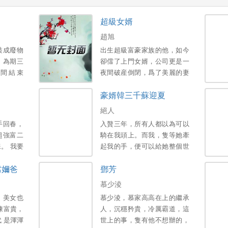
超級女婿
趙旭
裝成廢物
出生超級富豪家族的他，如今
，為期三
卻儅了上門女婿，公司更是一
間結束
夜間破産倒閉，爲了美麗的妻
子和可愛的女兒，不得已，他
豪婿韓三千蘇迎夏
衹能繼承家族千億財産…。
絕人
手回春，
入贅三年，所有人都以為可以
超強富二
騎在我頭上。而我，隻等她牽
。 我要
起我的手，便可以給她整個世
人。 醒
界。新書期一天兩更，上架後
儅嬭爸
鄧芳
膝！。
三更。喜歡的多多支援，點個
收藏，謝謝各位大佬。。
慕少淩
，美女也
慕少淩，慕家高高在上的繼承
陳富貴，
人，沉穩矜貴，冷厲霸道，這
 是渾渾
世上的事，隻有他不想辦的，