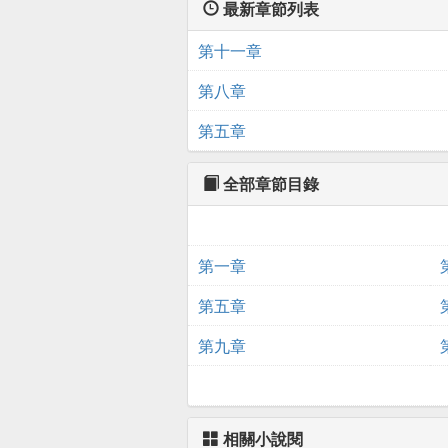
最新章節列表
第十一章
第八章
第五章
全部章節目錄
第一章
第五章
第九章
相關小說閱