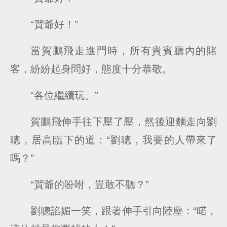
“賀爺好！”
當賀鵬飛走進門時，所有貴賓廳內的賭
客，紛紛起身問好，態度十分恭敬。
“各位繼續玩。”
賀鵬飛伸手往下壓了壓，然後迎麵走向劉
聰，居高臨下的道：“劉聰，我要的人帶來了
嗎？”
“賀爺的吩咐，豈敢不聽？”
劉聰諂媚一笑，跟著伸手引向陸塵：“喏，