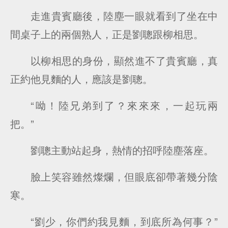
走進貴賓廳後，陸塵一眼就看到了坐在中
間桌子上的兩個熟人，正是劉聰跟柳相思。
以柳相思的身份，顯然進不了貴賓廳，真
正約他見麵的人，應該是劉聰。
“呦！陸兄弟到了？來來來，一起玩兩
把。”
劉聰主動站起身，熱情的招呼陸塵落座。
臉上笑容雖然燦爛，但眼底卻帶著幾分陰
寒。
“劉少，你們約我見麵，到底所為何事？”