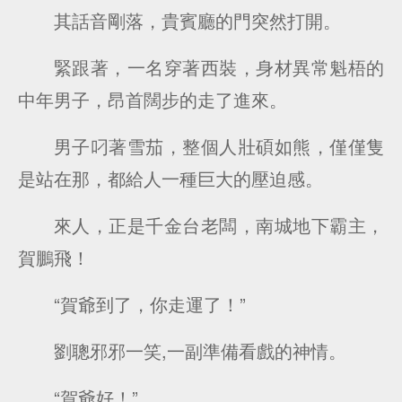
其話音剛落，貴賓廳的門突然打開。
緊跟著，一名穿著西裝，身材異常魁梧的
中年男子，昂首闊步的走了進來。
男子叼著雪茄，整個人壯碩如熊，僅僅隻
是站在那，都給人一種巨大的壓迫感。
來人，正是千金台老闆，南城地下霸主，
賀鵬飛！
“賀爺到了，你走運了！”
劉聰邪邪一笑,一副準備看戲的神情。
“賀爺好！”