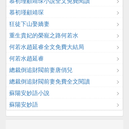
慕初瑾顧靖琛小說全文免費閱讀
慕初瑾顧靖琛
狂徒下山娶嬌妻
重生貴妃的榮寵之路何若水
何若水趙延睿全文免費大結局
何若水趙延睿
總裁倒追財閥前妻唐俏兒
總裁倒追財閥前妻免費全文閱讀
蘇陽安妙語小說
蘇陽安妙語