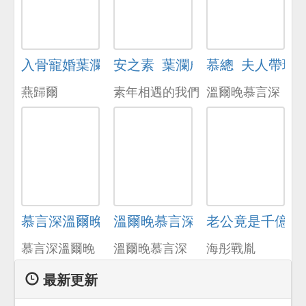
入骨寵婚葉瀾成安之素
安之素_葉瀾成
慕總_夫人帶球
燕歸爾
素年相遇的我們
溫爾晚慕言深
慕言深溫爾晚免費閱讀
溫爾晚慕言深小說免費
老公竟是千億大
慕言深溫爾晚
溫爾晚慕言深
海彤戰胤
最新更新