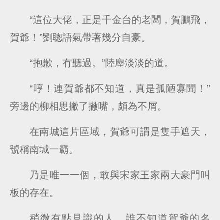
“這位大佬，正是千金台的老闆，賀鵬飛，
賀爺！”劉聰語氣帶著幾分自豪。
“抱歉，冇聽過。”陸塵淡淡的道。
“哼！連賀爺都不知道，真是孤陋寡聞！”
旁邊的柳相思撇了撇嘴，頗為不屑。
在南城這片區域，賀爺可謂是隻手遮天，
號稱南城一霸。
乃是唯一一個，敢與宋家王家兩大豪門叫
板的存在。
稍微有點見識的人，誰不知道賀爺的名