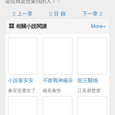
這位就是您要找的人！”-
上一章
目 錄
下一章
相關小說閱讀
More+
小說秦安安
不敗戰神楊辰
龍王醫婿
秦安安重生了
楊辰秦惜
江辰唐楚楚