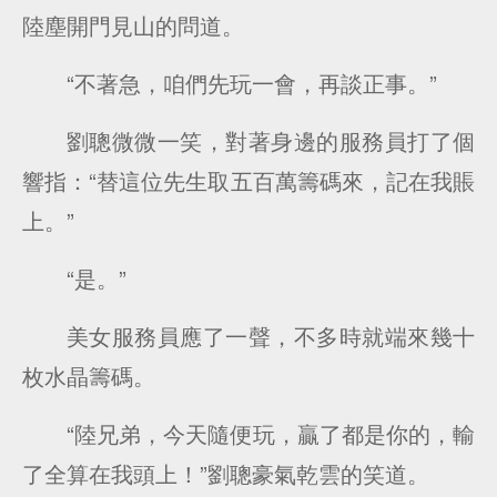
陸塵開門見山的問道。
“不著急，咱們先玩一會，再談正事。”
劉聰微微一笑，對著身邊的服務員打了個
響指：“替這位先生取五百萬籌碼來，記在我賬
上。”
“是。”
美女服務員應了一聲，不多時就端來幾十
枚水晶籌碼。
“陸兄弟，今天隨便玩，贏了都是你的，輸
了全算在我頭上！”劉聰豪氣乾雲的笑道。