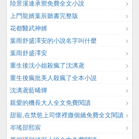
陸景溪連承禦免費全文小說
上門龍婿葉辰聽書完整版
花都醫武神婿
葉雨舒盛澤安的小說名字叫什麼
葉雨舒盛澤安
重生後沈小姐殺瘋了沈漓鳶
重生後瘋批美人殺瘋了全本小說
沈漓鳶藍晞燁
親愛的機長大人全文免費閱讀
甜寵,在禁慾上司懷裡撒個嬌免費全文閱讀
岑瑤邵熙宸