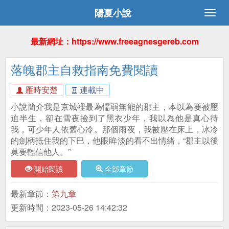
陽夏小說
最新網址：https://www.freeagnesgereb.com
落魄郡主自救指南免費閱讀
雁時安楚
連載中
小說簡介我是京城裡最為懦弱無能的郡主，本以為要被壓
迫半生，卻在雪夜撿到了黑衣少年，我以為他是真心待
我，可少年人依舊心冷。那個雨夜，我被壓在床上，冰冷
的劍柄抵住我的下巴，他眼眸淡的看不出情緒，“郡主以後
莫要輕信他人。”
開始閱讀
全部章節
最新章節：
第九章
更新時間：2023-05-26 14:42:32