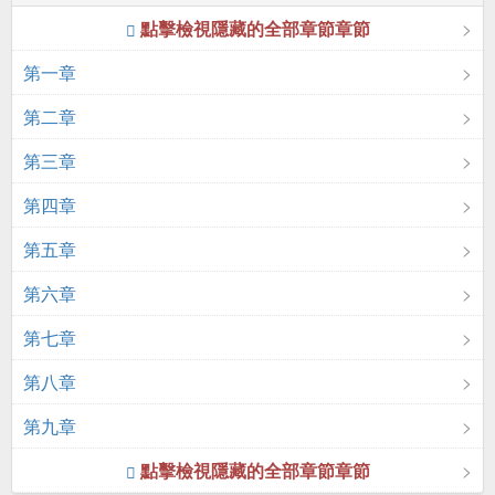
點擊檢視隱藏的全部章節章節
第一章
第二章
第三章
第四章
第五章
第六章
第七章
第八章
第九章
點擊檢視隱藏的全部章節章節