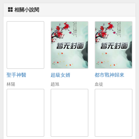
相關小說閱
聖手神醫
超級女婿
都市戰神歸來
林陽
趙旭
血徒