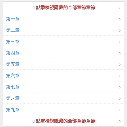
點擊檢視隱藏的全部章節章節
第一章
第二章
第三章
第四章
第五章
第六章
第七章
第八章
第九章
點擊檢視隱藏的全部章節章節