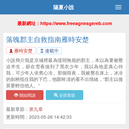
陽夏小說
最新網址：https://www.freeagnesgereb.com
落魄郡主自救指南雁時安楚
雁時安楚
連載中
小說簡介我是京城裡最為懦弱無能的郡主，本以為要被壓
迫半生，卻在雪夜撿到了黑衣少年，我以為他是真心待
我，可少年人依舊心冷。那個雨夜，我被壓在床上，冰冷
的劍柄抵住我的下巴，他眼眸淡的看不出情緒，“郡主以後
莫要輕信他人。”
開始閱讀
全部章節
最新章節：
第九章
更新時間：2023-05-26 14:42:33