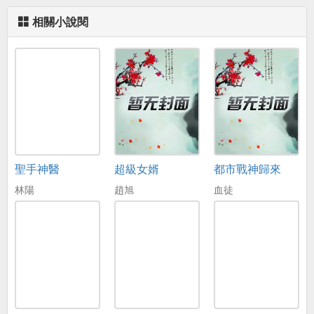
相關小說閱
聖手神醫
超級女婿
都市戰神歸來
林陽
趙旭
血徒