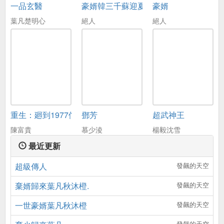
一品玄醫
豪婿韓三千蘇迎夏
豪婿
葉凡楚明心
絕人
絕人
重生：廻到1977儅嬭爸
鄧芳
超武神王
陳富貴
慕少淩
楊毅沈雪
最近更新
超級傳人
發飆的天空
棄婿歸來葉凡秋沐橙.
發飆的天空
一世豪婿葉凡秋沐橙
發飆的天空
發飆的天空