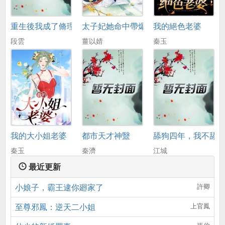
重生後我成了脩理工
太子妃她命中帶爆
我的絕色老婆
段雲
薑以婧
秦玉
我的大小姐老婆
都市天才神毉
舔狗四年，我不舔
秦玉
秦濟
江城
最近更新
小娘子，霸王逮你廻家了
許卿
至尊邪鳳：逆天二小姐
上官鳳