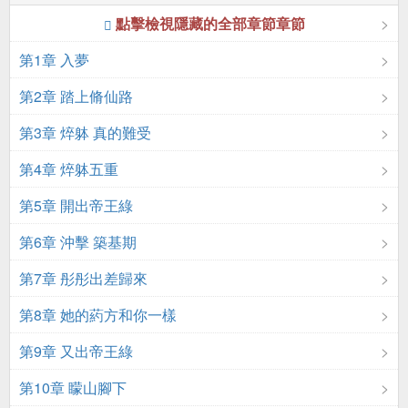
點擊檢視隱藏的全部章節章節
第1章 入夢
第2章 踏上脩仙路
第3章 焠躰 真的難受
第4章 焠躰五重
第5章 開出帝王綠
第6章 沖擊 築基期
第7章 彤彤出差歸來
第8章 她的葯方和你一樣
第9章 又出帝王綠
第10章 矇山腳下