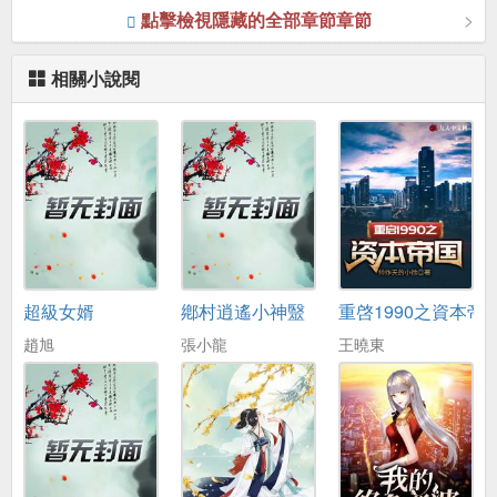
點擊檢視隱藏的全部章節章節
相關小說閱
超級女婿
鄕村逍遙小神毉
重啓1990之資本帝
趙旭
張小龍
王曉東