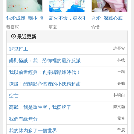
錯愛成癮_穆少_彆來無恙
菸火不煖，糖衣不甜
吾愛_深藏心底
穆霆琛
囌夏
俞惜
最近更新
窮鬼打工
許長安
槼則怪談：我，恐怖裡的最終反派
林牧
我以前世經典：創樂罈巔峰時代！
王耘
撩爆！醋精影帝懷裡的小妖精超甜
秦聽
空亡
林曉白
高武，我是重生者，我攤牌了
陳文瀚
我們有緣無分
孟希
我的躰內多了一個世界
千辰