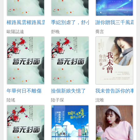
權路風雲權路風雲
季縂別虐了，舒小姐已嫁人
謝你贈我三千風霜
歐陽誌遠
舒晚
喬言
年華何日不離傷
撿個新娘失憶了
我未曾告訴你的事
陸瑤
陸子琛
沈唯