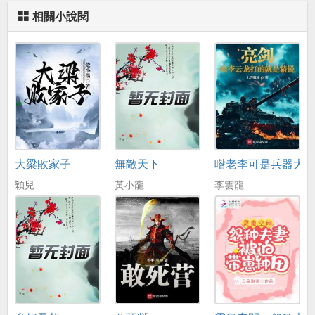
相關小說閱
大梁敗家子
無敵天下
喒老李可是兵器大
穎兒
黃小龍
李雲龍