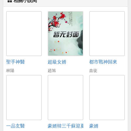
相關小說閱
聖手神醫
超級女婿
都市戰神歸來
林陽
趙旭
血徒
一品玄醫
豪婿韓三千蘇迎夏
豪婿