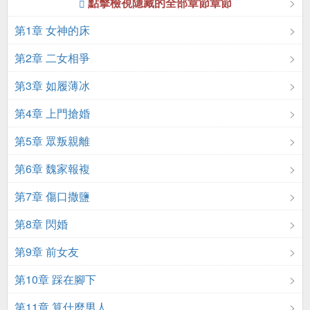
點擊檢視隱藏的全部章節章節
第1章 女神的床
第2章 二女相爭
第3章 如履薄冰
第4章 上門搶婚
第5章 眾叛親離
第6章 魏家報複
第7章 傷口撒鹽
第8章 閃婚
第9章 前女友
第10章 踩在腳下
第11章 算什麼男人