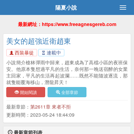
陽夏小說
最新網址：https://www.freeagnesgereb.com
美女的超強近衛趙東
西裝暴徒
連載中
小說簡介槍林彈雨中歸來，趙東成為了高檔小區的夜班保
安。他原本隻想過平凡的生活，奈何那一晚送宿醉的女業
主回家，平凡的生活再起波瀾……既然不能隨波逐流，那
就隻能覆海移山，潛龍昇天！
開始閱讀
全部章節
最新章節：
第2611章 來者不拒
更新時間：2023-05-24 18:44:09
最新章節列表