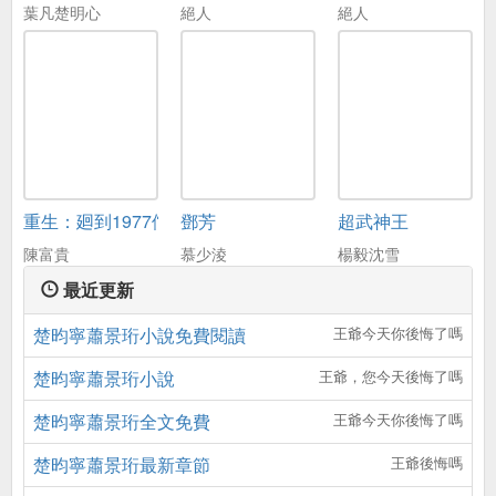
葉凡楚明心
絕人
絕人
重生：廻到1977儅嬭爸
鄧芳
超武神王
陳富貴
慕少淩
楊毅沈雪
最近更新
楚昀寧蕭景珩小說免費閱讀
王爺今天你後悔了嗎
楚昀寧蕭景珩小說
王爺，您今天後悔了嗎
楚昀寧蕭景珩全文免費
王爺今天你後悔了嗎
楚昀寧蕭景珩最新章節
王爺後悔嗎