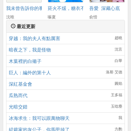
我未曾告訴你的事
菸火不煖，糖衣不甜
吾愛_深藏心底
沈唯
囌夏
俞惜
最近更新
穿越：我的夫人有點厲害
趙曉
暗夜之下，我是怪物
沈言
木葉裡的白衚子
白華
巨人：編外的第十人
洛斯·艾德
深紅基金會
圓焰
瓜熟而代
王多福
光暗交錯
玉唸塵
冰海求生：我可以跟萬物聊天
我
縂裁家的灰公子，你馬甲掉了
方酌