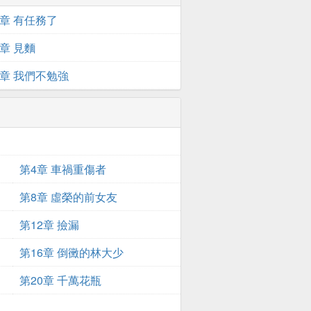
3章 有任務了
0章 見麵
7章 我們不勉強
第4章 車禍重傷者
第8章 虛榮的前女友
第12章 撿漏
第16章 倒黴的林大少
第20章 千萬花瓶