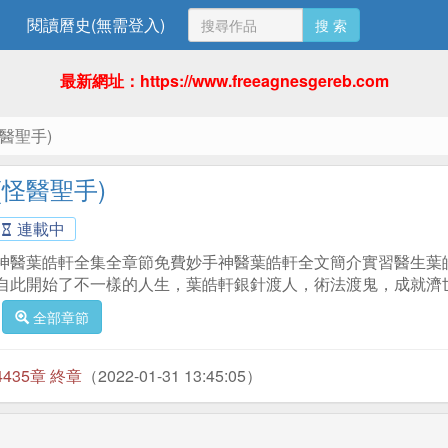
閱讀曆史(無需登入)
搜 索
最新網址：https://www.freeagnesgereb.com
醫聖手)
(怪醫聖手)
連載中
神醫葉皓軒全集全章節免費妙手神醫葉皓軒全文簡介實習醫生葉
自此開始了不一樣的人生，葉皓軒銀針渡人，術法渡鬼，成就濟
全部章節
4435章 終章
（2022-01-31 13:45:05）