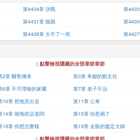
第4434章 決戰
第443
第4431章 脫困
第443
第4428章 大不了一死
第442
點擊檢視隱藏的全部章節章節
第2章 醫聖傳承
第3章 卑鄙的劉主任
第6章 不可理喻的家屬
第7章 老子不治
第10章 把他丟出去
第11章 公車
第14章 後悔的店老闆
第15章 你惹禍了
第18章 你想怎麼樣
第19章 走眼的鑒定大師
點擊檢視隱藏的全部章節章節