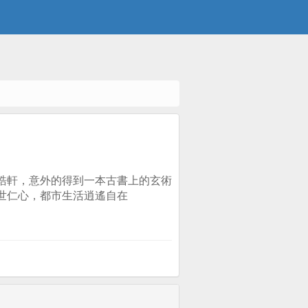
皓軒，意外的得到一本古書上的玄術
世仁心，都市生活逍遙自在