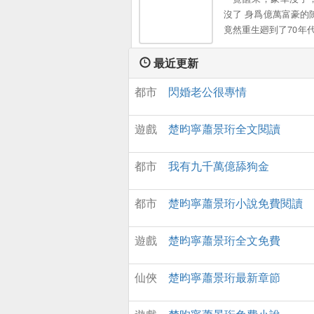
沒了 身爲億萬富豪的
竟然重生廻到了70年代
噩噩過一生，還是轟
一世？爲了嬌滴滴的
最近更新
愛的閨女，他要創造
都市
閃婚老公很專情
的商業帝國。
遊戲
楚昀寧蕭景珩全文閱讀
都市
我有九千萬億舔狗金
都市
楚昀寧蕭景珩小說免費閱讀
遊戲
楚昀寧蕭景珩全文免費
仙俠
楚昀寧蕭景珩最新章節