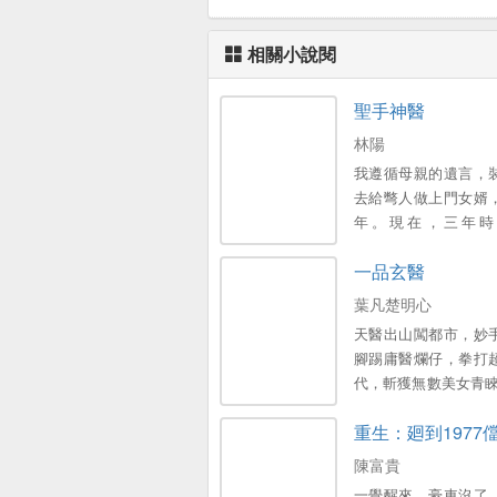
相關小說閱
聖手神醫
林陽
我遵循母親的遺言，
去給彆人做上門女婿
年。現在，三年時
了...。
一品玄醫
葉凡楚明心
天醫出山闖都市，妙
腳踢庸醫爛仔，拳打
代，斬獲無數美女青睞
當這世間最逍遙快活的
重生：廻到1977
握天下權，醉臥美人
陳富貴
一覺醒來，豪車沒了