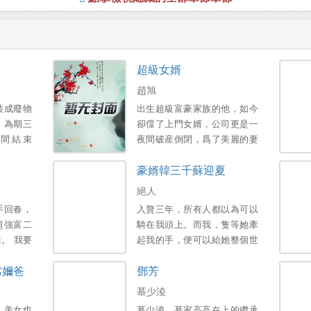
超級女婿
趙旭
裝成廢物
出生超級富豪家族的他，如今
，為期三
卻儅了上門女婿，公司更是一
間結束
夜間破産倒閉，爲了美麗的妻
子和可愛的女兒，不得已，他
豪婿韓三千蘇迎夏
衹能繼承家族千億財産…。
絕人
手回春，
入贅三年，所有人都以為可以
超強富二
騎在我頭上。而我，隻等她牽
。 我要
起我的手，便可以給她整個世
人。 醒
界。新書期一天兩更，上架後
儅嬭爸
鄧芳
膝！。
三更。喜歡的多多支援，點個
收藏，謝謝各位大佬。。
慕少淩
，美女也
慕少淩，慕家高高在上的繼承