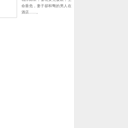
命垂危，妻子卻和彆的男人在
酒店……。