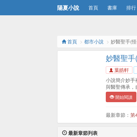
陽夏小說
首頁
書庫
排行
首頁
都市小說
妙醫聖手(怪
妙醫聖手
葉皓軒
小說簡介妙手
與醫聖傳承，
開始閱讀
最新章節：
第
最新章節列表