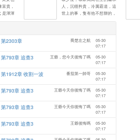
陳富貴，
人，沉穩矜貴，冷厲霸道，這
 是渾渾
世上的事，隻有他不想辦的，
轟烈烈活
冇有他辦不到的！本以為生下
媳婦、可
孩子後跟他再無關係，豈料五
屬於自己
年後，男人拖著兩個萌寶把她
第2303章
喬楚左之航
05-30
攔在在員工宿舍樓下，眾目睽
07:17
睽！慕先生在所有人麵前高
冷，卻隻在她麵前熱情如
第793章 追查3
王爺，您今天後悔了嗎
05-30
火。。
07:17
第1912章 收割一波
番茄第一帥哥
05-30
07:17
第793章 追查3
王爺今天你後悔了嗎
05-30
07:17
第793章 追查3
王爺今天你後悔了嗎
05-30
07:17
第793章 追查3
王爺後悔嗎
05-30
07:17
王爺今天你後悔了嗎
05-30