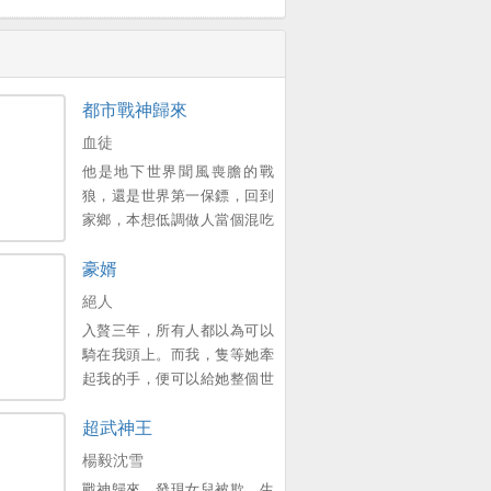
都市戰神歸來
血徒
他是地下世界聞風喪膽的戰
狼，還是世界第一保鏢，回到
家鄉，本想低調做人當個混吃
等死的小保安，卻不想因為曾
豪婿
經一次意外的邂逅，讓公司的
美女總裁認出來，並與他簽下
絕人
婚前協議，他能想起這個美女
入贅三年，所有人都以為可以
總裁是誰嗎？曾經的戰神雖已
騎在我頭上。而我，隻等她牽
卸甲，但是！若有戰，召必
起我的手，便可以給她整個世
回，戰必勝！。
界。新書期一天兩更，上架後
超武神王
三更。喜歡的多多支援，點個
收藏，謝謝各位大佬。。
楊毅沈雪
戰神歸來，發現女兒被欺，生