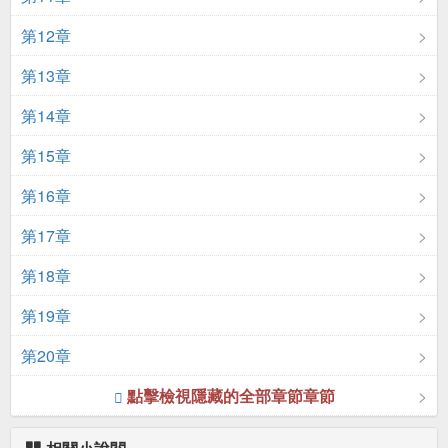
第12章
第13章
第14章
第15章
第16章
第17章
第18章
第19章
第20章
點擊檢視隱藏的全部章節章節