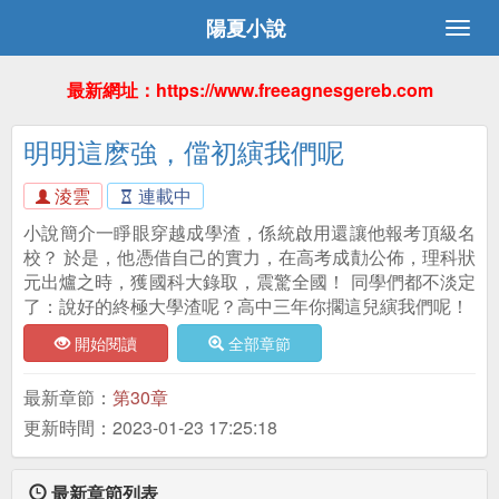
陽夏小說
最新網址：https://www.freeagnesgereb.com
明明這麽強，儅初縯我們呢
淩雲
連載中
小說簡介一睜眼穿越成學渣，係統啟用還讓他報考頂級名
校？ 於是，他憑借自己的實力，在高考成勣公佈，理科狀
元出爐之時，獲國科大錄取，震驚全國！ 同學們都不淡定
了：說好的終極大學渣呢？高中三年你擱這兒縯我們呢！
開始閱讀
全部章節
最新章節：
第30章
更新時間：2023-01-23 17:25:18
最新章節列表