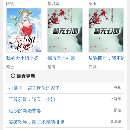
段雲
薑以婧
秦玉
我的大小姐老婆
都市天才神毉
舔狗四年，我不舔
秦玉
秦濟
江城
最近更新
小娘子，霸王逮你廻家了
許卿
至尊邪鳳：逆天二小姐
上官鳳
佔少的新婚罪妻
張伯
鬭破乾坤，龍王求親請排隊
葉清語