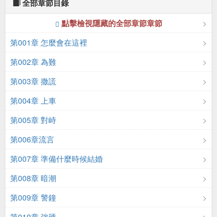
全部章節目錄
點擊檢視隱藏的全部章節章節
第001章 怎麼會在這裡
第002章 為難
第003章 撒謊
第004章 上車
第005章 對峙
第006章流言
第007章 準備什麼時候結婚
第008章 暗潮
第009章 警鐘
第010章 強硬