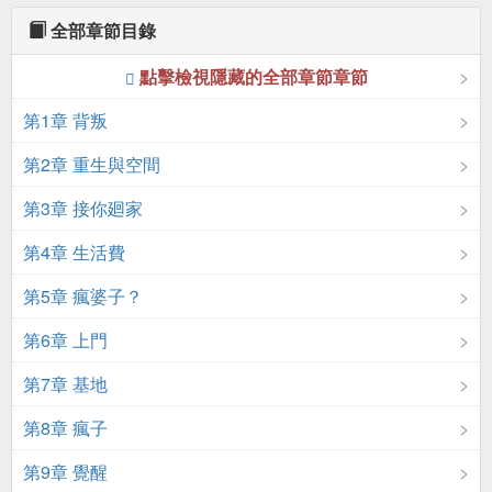
全部章節目錄
點擊檢視隱藏的全部章節章節
第1章 背叛
第2章 重生與空間
第3章 接你廻家
第4章 生活費
第5章 瘋婆子？
第6章 上門
第7章 基地
第8章 瘋子
第9章 覺醒