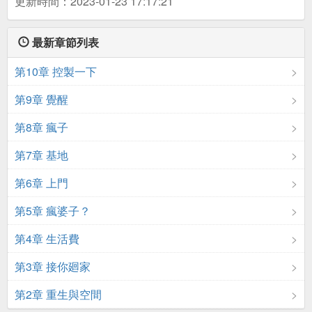
更新時間：2023-01-23 17:17:21
最新章節列表
第10章 控製一下
第9章 覺醒
第8章 瘋子
第7章 基地
第6章 上門
第5章 瘋婆子？
第4章 生活費
第3章 接你廻家
第2章 重生與空間