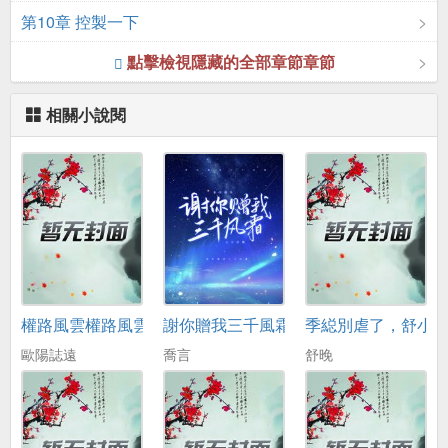
第10章 控製一下
點擊檢視隱藏的全部章節章節
相關小說閱
權路風雲權路風雲
謝你贈我三千風霜
季縂別虐了，舒小
歐陽誌遠
喬言
舒晚