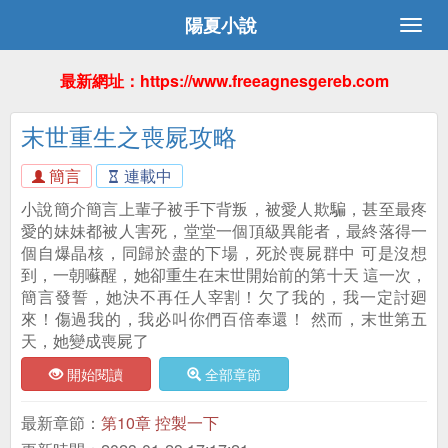
陽夏小說
最新網址：https://www.freeagnesgereb.com
末世重生之喪屍攻略
簡言
連載中
小說簡介簡言上輩子被手下背叛，被愛人欺騙，甚至最疼
愛的妹妹都被人害死，堂堂一個頂級異能者，最終落得一
個自爆晶核，同歸於盡的下場，死於喪屍群中 可是沒想
到，一朝囌醒，她卻重生在末世開始前的第十天 這一次，
簡言發誓，她決不再任人宰割！欠了我的，我一定討廻
來！傷過我的，我必叫你們百倍奉還！ 然而，末世第五
天，她變成喪屍了
開始閱讀
全部章節
最新章節：
第10章 控製一下