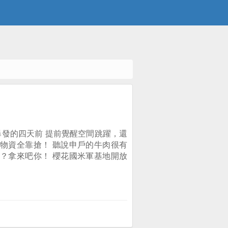
發的四天前 提前覺醒空間跳躍，還
物資全靠搶！ 聽說申戶的牛肉很有
？拿來吧你！ 櫻花國米軍基地開放