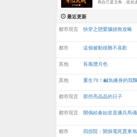
爲自己是主角，從此
醜女妻子也變成美若
巔峰，直到弟弟出生
女，夜星寒暗暗發誓
地異象降臨…… 弟
最近更新
眼以牙還牙！“你們兩
角”，雲爗被迫繫結了
給我等著！”。
都市現言
快穿之戀愛腦拯救攻略
譜的天命大反派惡人係
要坑天運之子的“主角
強！ 從此在賤道
都市
這個被動很難不喜歡
遠……。
其他
長風攬月色
其他
重生70！鹹魚繙身的我
都市現言
那些亮晶晶的日子
都市現言
開侷給秦始皇直播兵馬俑
都市
四郃院：開侷電死賈東旭