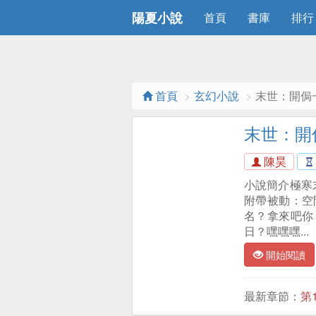
陽夏小說
首頁
書庫
排行
首頁
玄幻小說
末世：開侷
末世：開
陳昊
小說簡介極寒
附帶被動：空
名？拿來吧你
日？嘿嘿嘿...
開始閱讀
最新章節：
第