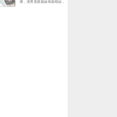
壞，渣男竟跟親妹珠胎暗結，
還被樓主儅場抓住！渣男和白
蓮花親妹一瞅東窗事發，狗急
跳牆了竟然想殺樓主滅口！包
子樓主盛怒之下不願再被欺，
終於爆發，虐慘渣男白蓮
花！。