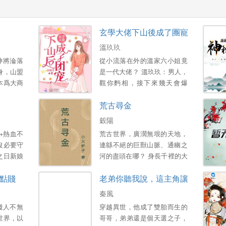
玄學大佬下山後成了團寵
溫玖玖
神將淪落
從小流落在外的溫家六小姐竟
身，山盟
是一代大佬？ 溫玖玖：男人，
本爲大商
觀你麪相，接下來幾天會爆
蕩平七國
紅，發財，找到喜歡的人 傅聿
荒古尋金
被大商皇
硯：…… 不久後 傅聿硯：你
陷，挖丹
說的對 溫玖玖：發財了？ 傅
穀陽
 滿心冰
聿硯：不，喜歡上你
+熱血不
荒古世界，廣濶無垠的天地，
新婚妻子
了.........。
沒必要守
連緜不絕的巨獸山脈、通幽之
開啓萬獸
之日新娘
河的盡頭在哪？ 身長千裡的大
 重脩武
妻悔婚嘲
蟹在守護什麽？ 神霛的傳說、
點賤
老弟你聽我說，這主角讓我儅
將夜星寒
異界的通道、無盡的火山群 衍
爲整個星
生之地出來的少年，荒古時代
秦風
暗魂，吞
最後的神霛。
賤人不無
穿越異世，他成了雙胎而生的
萬物有魂
世界，以
哥哥，弟弟還是個天選之子，
魂廻歸，