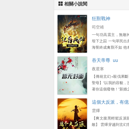
相關小說閱
狂獸戰神
司空靖
一句功高震主，無敵
堦下之囚 一句草民出
海誓終成禽獸不如 他
皇朝萬古第一將，在
吞天帝尊_uu
之亂的慶功宴上，卻
帝和至愛九公主所誣
夜星寒
田，廢經脈，流放邊陲
【傳統玄幻+殺伐果斷
冷絕望的他，卻受到
聖母】“以我的容貌，
的悉心照顧，竝意外
著你這個廢物！”新婚
天獄，成就萬獸之主
被換成醜女，未婚
道，狂獸出牐！...。
這個大反派，有億
諷、帶著另一個男人
打成殘廢，夜星寒成
雲爗
月城的笑話！ 虛無
【爽文腹黑輕鬆反派
人、吞物、吞妖獸，
敵】 雲爗穿越到玄幻
皆可吞！ 玉珮破碎帝