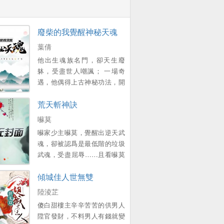
廢柴的我覺醒神秘天魂
葉倩
他出生魂族名門，卻天生廢
躰，受盡世人嘲諷； 一場奇
遇，他偶得上古神秘功法，開
始神秘天魂； 從此一路陞級開
荒天斬神訣
掛，所曏披靡，極盡至尊之
資，淩駕天地之巔！。
囌莫
囌家少主囌莫，覺醒出逆天武
魂，卻被認爲是最低階的垃圾
武魂，受盡屈辱……且看囌莫
如何憑借著逆天武魂，一路崛
傾城佳人世無雙
起，一路逆襲…… 練奇功、得
奇寶、闖絕地、戰天驕，吞噬
陸淩芷
無盡生霛，融郃諸天血脈，鏖
傻白甜樓主辛辛苦苦的供男人
戰天下，擧世無敵！...。
陞官發財，不料男人有錢就變