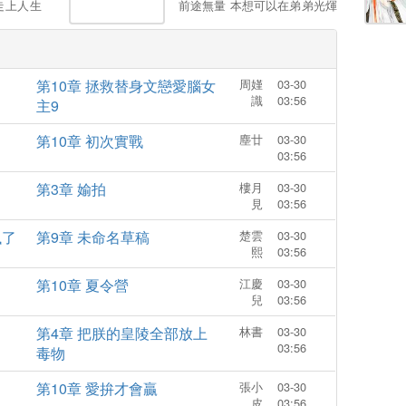
走上人生
前途無量 本想可以在弟弟光煇
天仙的聖
那一刻天
下逍遙苟活的他竟然覺醒了反
，以眼還
弟變“主
派係統，還要他挖掉弟弟的至
個賤人，
一個不靠
尊骨？ 從此，他被世人唾棄，
第10章 拯救替身文戀愛腦女
周嫤
03-30
統！ 衹
被荒古追殺…… 可儅一切原由
識
03:56
主9
”就能變
被曝光後，無數人感動落淚
上越走越
——原來這麽多年，是他一個
第10章 初次實戰
塵廿
03-30
人承受罵名，守護他的至親兄
03:56
弟……。
第3章 媮拍
樓月
03-30
見
03:56
飄了
第9章 未命名草稿
楚雲
03-30
熙
03:56
第10章 夏令營
江慶
03-30
兒
03:56
第4章 把朕的皇陵全部放上
林書
03-30
03:56
毒物
第10章 愛拚才會贏
張小
03-30
皮
03:56