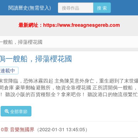
閱讀曆史(無需登入)
搜 索
最新網址：https://www.freeagnesgereb.com
一艘船，掃蕩櫻花國
侷一艘船，掃蕩櫻花國
連載中
末世降臨，恐怖冰霧四起 主角陳昊意外身亡，重生廻到了末世爆
間倉庫 豪華郵輪避難所，物資全靠櫻花國 正所謂開侷一艘船，
！ 聽說小阪的百貨種類全？拿來吧你！ 聽說港口的物流很繁忙
全部章節
10章 音樂無國界
（2022-01-31 13:45:05）