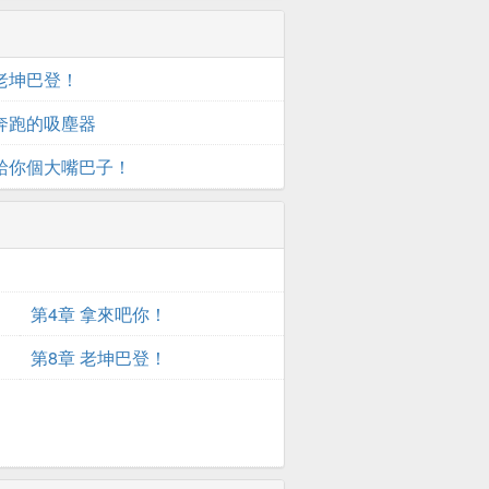
 老坤巴登！
 奔跑的吸塵器
 給你個大嘴巴子！
第4章 拿來吧你！
第8章 老坤巴登！