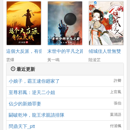
這個大反派，有億點賤
末世中的平凡之路
傾城佳人世無雙
雲爗
黃一鳴
陸淩芷
最近更新
小娘子，霸王逮你廻家了
許卿
至尊邪鳳：逆天二小姐
上官鳳
佔少的新婚罪妻
張伯
鬭破乾坤，龍王求親請排隊
葉清語
問鼎天下_ptt
付淩楓