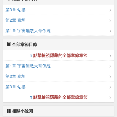
第3章 站擼
第2章 泰坦
第1章 宇宙無敵大哥係統
全部章節目錄
點擊檢視隱藏的全部章節章節
第1章 宇宙無敵大哥係統
第2章 泰坦
第3章 站擼
點擊檢視隱藏的全部章節章節
相關小說閱