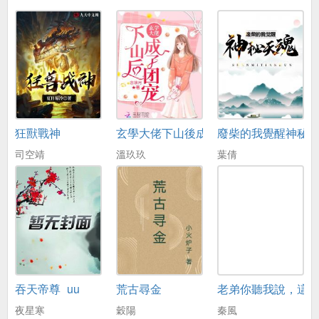
狂獸戰神
玄學大佬下山後成了團寵
廢柴的我覺醒神秘
司空靖
溫玖玖
葉倩
吞天帝尊_uu
荒古尋金
老弟你聽我說，這
夜星寒
穀陽
秦風