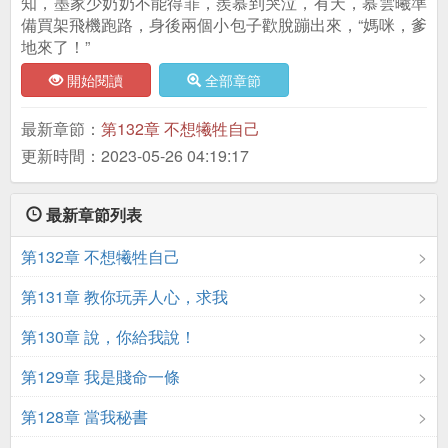
知，墨家少奶奶不能得罪，羨慕到哭泣，有天，慕雲曦準
備買架飛機跑路，身後兩個小包子歡脫蹦出來，“媽咪，爹
地來了！”
開始閱讀
全部章節
最新章節：
第132章 不想犧牲自己
更新時間：2023-05-26 04:19:17
最新章節列表
第132章 不想犧牲自己
第131章 教你玩弄人心，求我
第130章 說，你給我說！
第129章 我是賤命一條
第128章 當我秘書