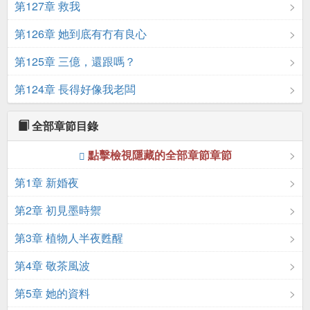
第127章 救我
第126章 她到底有冇有良心
第125章 三億，還跟嗎？
第124章 長得好像我老闆
全部章節目錄
點擊檢視隱藏的全部章節章節
第1章 新婚夜
第2章 初見墨時禦
第3章 植物人半夜甦醒
第4章 敬茶風波
第5章 她的資料