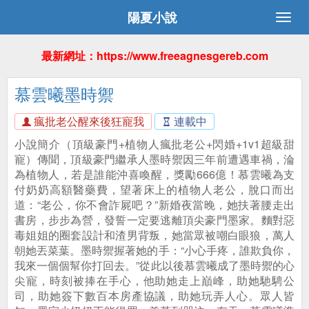
陽夏小說
最新網址：https://www.freeagnesgereb.com
慕雲曦墨時禦
瘋批老公醒來後狂寵我
連載中
小說簡介（頂級豪門+植物人瘋批老公+閃婚+1v1超級甜
寵）傳聞，頂級豪門繼承人墨時禦因三年前遭遇車禍，淪
為植物人，若是誰能沖喜喚醒，獎勵666億！慕雲曦為支
付奶奶高額醫藥費，望著床上的植物人老公，脫口而出
道：“老公，你不會詐屍吧？”新婚夜當晚，她扶著腰走出
書房，步步為營，發誓一定要逃離頂尖豪門墨家。麵對惡
毒姐姐的圈套設計和渣男背叛，她當眾被嘲白眼狼，萬人
朝她丟菜葉。墨時禦握著她的手：“小心手疼，誰欺負你，
我來一個個幫你打回去。”從此以後慕雲曦成了墨時禦的心
尖寵，時刻被捧在手心，他助她走上巔峰，助她馳騁公
司，助她簽下數百本房產協議，助她玩弄人心。眾人皆