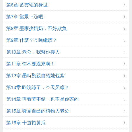
第6章 慕雲曦的身世
第7章 當眾下跪吧
第8章 墨家少奶奶，不好欺負
第9章 什麼？今晚繼續？
第10章 老公，我幫你揍人
第11章 你不要過來啊！
第12章 墨時禦親自給她包紮
第13章 昨晚綠了，今天又綠？
第14章 再看著不錯，也不是你家的
第15章 碰見自己的植物人老公
第16章 十道拍黃瓜