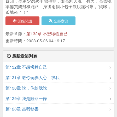
皆知，墨家少奶奶不能得罪，羨慕到哭泣，有天，慕雲曦
準備買架飛機跑路，身後兩個小包子歡脫蹦出來，“媽咪，
爹地來了！”
開始閱讀
全部章節
最新章節：
第132章 不想犧牲自己
更新時間：2023-05-26 04:19:17
最新章節列表
第132章 不想犧牲自己
第131章 教你玩弄人心，求我
第130章 說，你給我說！
第129章 我是賤命一條
第128章 當我秘書