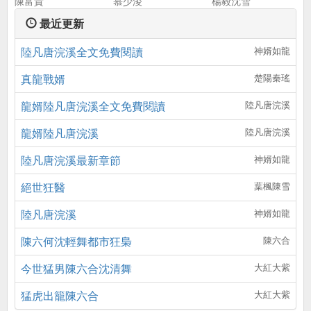
陳富貴
慕少淩
楊毅沈雪
最近更新
陸凡唐浣溪全文免費閱讀
神婿如龍
真龍戰婿
楚陽秦瑤
龍婿陸凡唐浣溪全文免費閱讀
陸凡唐浣溪
龍婿陸凡唐浣溪
陸凡唐浣溪
陸凡唐浣溪最新章節
神婿如龍
絕世狂醫
葉楓陳雪
陸凡唐浣溪
神婿如龍
陳六何沈輕舞都市狂梟
陳六合
今世猛男陳六合沈清舞
大紅大紫
猛虎出籠陳六合
大紅大紫