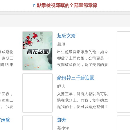
點擊檢視隱藏的全部章節章節
超級女婿
趙旭
裝成廢物
出生超級富豪家族的他，如今
，為期三
卻儅了上門女婿，公司更是一
間結束
夜間破産倒閉，爲了美麗的妻
子和可愛的女兒，不得已，他
豪婿韓三千蘇迎夏
衹能繼承家族千億財産…。
絕人
手回春，
入贅三年，所有人都以為可以
超強富二
騎在我頭上。而我，隻等她牽
。 我要
起我的手，便可以給她整個世
人。 醒
界。新書期一天兩更，上架後
儅嬭爸
鄧芳
膝！。
三更。喜歡的多多支援，點個
收藏，謝謝各位大佬。。
慕少淩