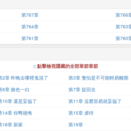
第767章
第766
第764章
第763
第761章
第760
點擊檢視隱藏的全部章節章節
第2章 昨晚去哪裡鬼混了
第3章 隻怕是不可能輕易離開
第6章 臉色一白
第7章 捉回去
第10章 還是妥協了
第11章 這麼容易就妥協了
第14章 你彆後悔
第15章 虐待
第18章 新家
第19章