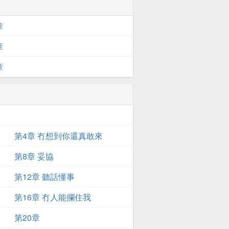
章
章
章
第4章 冇想到你還真敢來
第8章 妥協
第12章 聽話懂事
第16章 冇人能攔住我
第20章