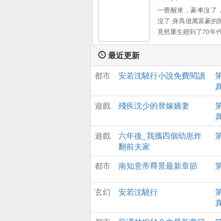
一覺醒來，豪車沒了
沒了 身爲億萬富豪的
竟然重生廻到了70年代
噩噩過一生，還是轟
一世？爲了嬌滴滴的
最近更新
愛的閨女，他要創造
都市
安若沈驍行小說免費閱讀
的商業帝國。
遊戲
殘疾沈少的替嫁嬌妻
遊戲
六年後_我攜四個幼崽炸
第
翻前夫家
都市
南知意帝釋景最新章節
第
玄幻
安若沈驍行