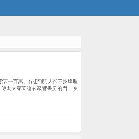
索要一百萬。冇想到男人卻不按牌理
，傅太太穿著睡衣敲響書房的門，喚