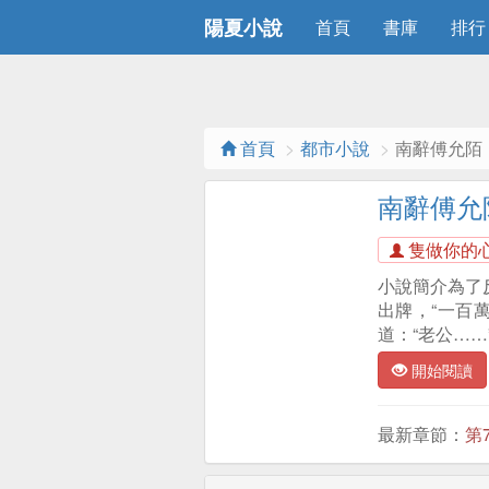
陽夏小說
首頁
書庫
排行
首頁
都市小說
南辭傅允陌
南辭傅允
隻做你的
小說簡介為了
出牌，“一百
道：“老公……
開始閱讀
最新章節：
第