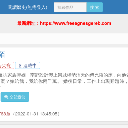
閱讀曆史(無需登入)
搜 索
最新網址：https://www.freeagnesgereb.com
陌
心尖寵
連載中
反抗家族聯姻，南辭設計爬上崇城權勢滔天的傅允陌的床，向他
萬麼？嫁給我，我給你兩千萬。”婚後日常，工作上出現難題時
”
全部章節
768章
（2022-01-31 13:45:05）