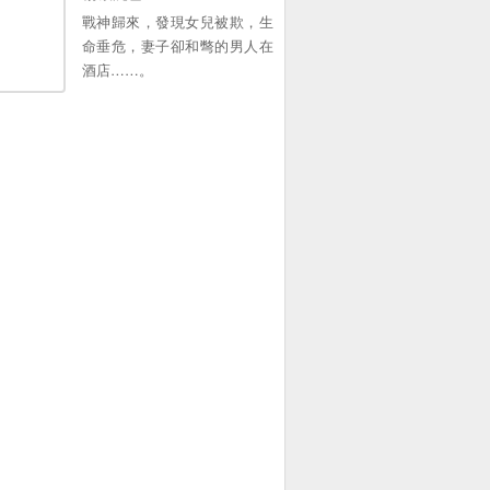
戰神歸來，發現女兒被欺，生
命垂危，妻子卻和彆的男人在
酒店……。