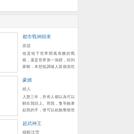
都市戰神歸來
血徒
他是地下世界聞風喪膽的戰
狼，還是世界第一保鏢，回到
家鄉，本想低調做人當個混吃
等死的小保安，卻不想因為曾
豪婿
經一次意外的邂逅，讓公司的
美女總裁認出來，並與他簽下
絕人
婚前協議，他能想起這個美女
入贅三年，所有人都以為可以
總裁是誰嗎？曾經的戰神雖已
騎在我頭上。而我，隻等她牽
卸甲，但是！若有戰，召必
起我的手，便可以給她整個世
回，戰必勝！。
界。新書期一天兩更，上架後
超武神王
三更。喜歡的多多支援，點個
收藏，謝謝各位大佬。。
楊毅沈雪