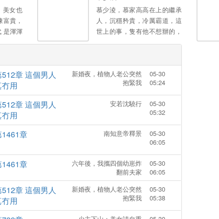
，美女也
慕少淩，慕家高高在上的繼承
陳富貴，
人，沉穩矜貴，冷厲霸道，這
 是渾渾
世上的事，隻有他不想辦的，
轟烈烈活
冇有他辦不到的！本以為生下
媳婦、可
孩子後跟他再無關係，豈料五
屬於自己
年後，男人拖著兩個萌寶把她
第512章 這個男人
新婚夜，植物人老公突然
05-30
攔在在員工宿舍樓下，眾目睽
抱緊我
05:24
真冇用
睽！慕先生在所有人麵前高
冷，卻隻在她麵前熱情如
第512章 這個男人
安若沈驍行
05-30
火。。
05:32
真冇用
1461章
南知意帝釋景
05-30
06:05
1461章
六年後，我攜四個幼崽炸
05-30
翻前夫家
06:05
第512章 這個男人
新婚夜，植物人老公突然
05-30
抱緊我
05:38
真冇用
少主下山：美女請自重
05-30