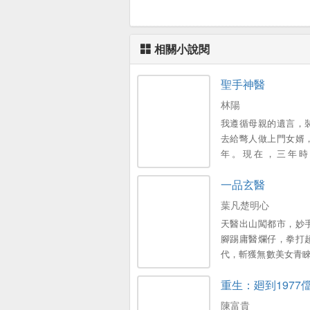
相關小說閱
聖手神醫
林陽
我遵循母親的遺言，
去給彆人做上門女婿
年。現在，三年時
了...。
一品玄醫
葉凡楚明心
天醫出山闖都市，妙
腳踢庸醫爛仔，拳打
代，斬獲無數美女青睞
當這世間最逍遙快活的
重生：廻到1977
握天下權，醉臥美人
陳富貴