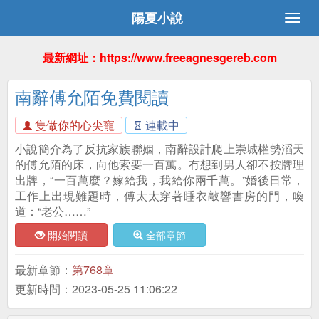
陽夏小說
最新網址：https://www.freeagnesgereb.com
南辭傅允陌免費閱讀
隻做你的心尖寵
連載中
小說簡介為了反抗家族聯姻，南辭設計爬上崇城權勢滔天
的傅允陌的床，向他索要一百萬。冇想到男人卻不按牌理
出牌，“一百萬麼？嫁給我，我給你兩千萬。”婚後日常，
工作上出現難題時，傅太太穿著睡衣敲響書房的門，喚
道：“老公……”
開始閱讀
全部章節
最新章節：
第768章
更新時間：2023-05-25 11:06:22