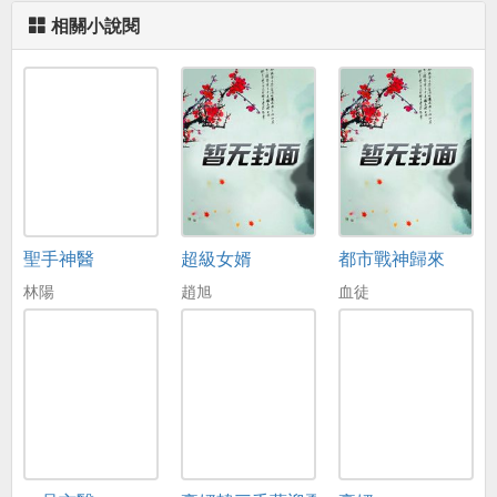
相關小說閱
聖手神醫
超級女婿
都市戰神歸來
林陽
趙旭
血徒