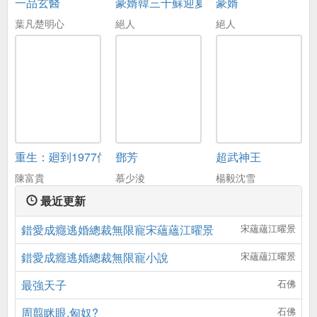
一品玄醫
豪婿韓三千蘇迎夏
豪婿
葉凡楚明心
絕人
絕人
重生：廻到1977儅嬭爸
鄧芳
超武神王
陳富貴
慕少淩
楊毅沈雪
最近更新
錯愛成癮逃婚總裁無限寵宋蘊蘊江曜景
宋蘊蘊江曜景
錯愛成癮逃婚總裁無限寵小說
宋蘊蘊江曜景
最強天子
石佛
周翦眯眼,匈奴?
石佛