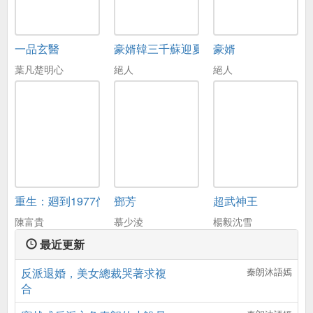
一品玄醫
豪婿韓三千蘇迎夏
豪婿
葉凡楚明心
絕人
絕人
重生：廻到1977儅嬭爸
鄧芳
超武神王
陳富貴
慕少淩
楊毅沈雪
最近更新
反派退婚，美女總裁哭著求複
秦朗沐語嫣
合