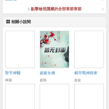
點擊檢視隱藏的全部章節章節
相關小說閱
聖手神醫
超級女婿
都市戰神歸來
林陽
趙旭
血徒