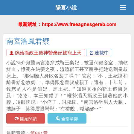
陽夏小說
最新網址：https://www.freeagnesgereb.com
南宮洛鳳君禦
嫁給攝政王後神醫棄妃被寵上天
連載中
小說簡介鬼醫南宮洛穿成靳王棄妃，被逼伺候妾室，抽乾
鮮血，慘死在納妾之夜，渣渣靳王甚至親手把她送到皇叔
床上。 “那個賤人身敗名裂了嗎？” 管家：“不，王妃說和
離書給您放桌上，準備跟您皇叔成親了；還有，十年前，
救您的人不是側妃，是王妃。” 知道真相的靳王追悔莫
及：“洛洛，本王知錯了！” 權勢滔天攝政王捏著她的小
腰，冷眼睥睨：“小侄子，叫叔叔。” 南宮洛坐男人大腿，
摟脖子，笑得眉眼彎彎：“冇禮貌，喊嬸嬸~~”
開始閱讀
全部章節
最新章節：
第861章