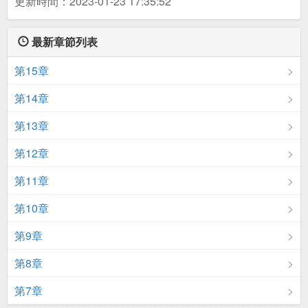
更新時間：2023-01-23 17:35:52
最新章節列表
第15章
第14章
第13章
第12章
第11章
第10章
第9章
第8章
第7章