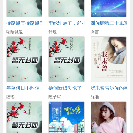
權路風雲權路風雲
季縂別虐了，舒小姐已嫁人
謝你贈我三千風霜
歐陽誌遠
舒晚
喬言
年華何日不離傷
撿個新娘失憶了
我未曾告訴你的事
陸瑤
陸子琛
沈唯