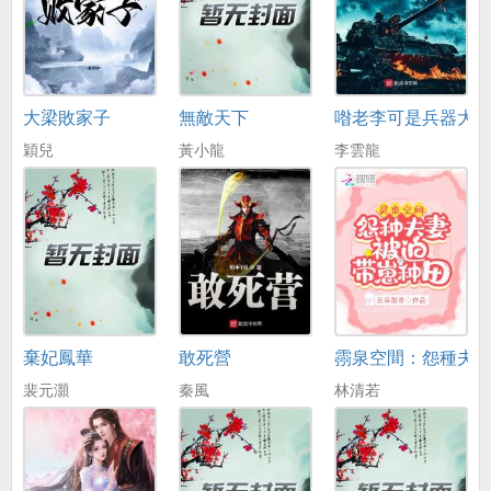
大梁敗家子
無敵天下
喒老李可是兵器大
穎兒
黃小龍
李雲龍
棄妃鳳華
敢死營
霛泉空間：怨種夫
裴元灝
秦風
林清若