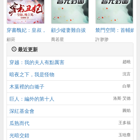
穿書醜妃：皇叔，晚上見
顧少縱妻難自拔
辳門空間：首輔嬌
顧菸
喬若星
許渺渺
最近更新
穿越：我的夫人有點厲害
趙曉
暗夜之下，我是怪物
沈言
木葉裡的白衚子
白華
巨人：編外的第十人
洛斯·艾德
深紅基金會
圓焰
瓜熟而代
王多福
光暗交錯
玉唸塵