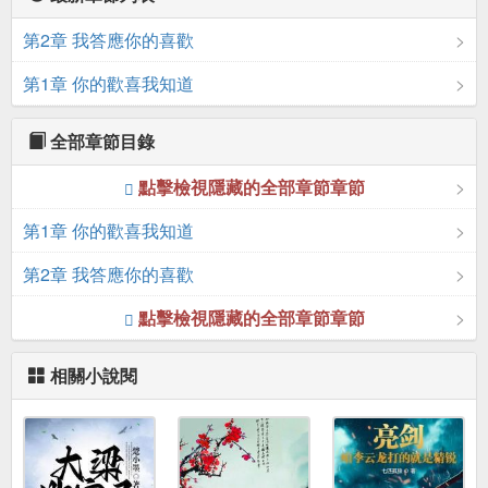
第2章 我答應你的喜歡
第1章 你的歡喜我知道
全部章節目錄
點擊檢視隱藏的全部章節章節
第1章 你的歡喜我知道
第2章 我答應你的喜歡
點擊檢視隱藏的全部章節章節
相關小說閱