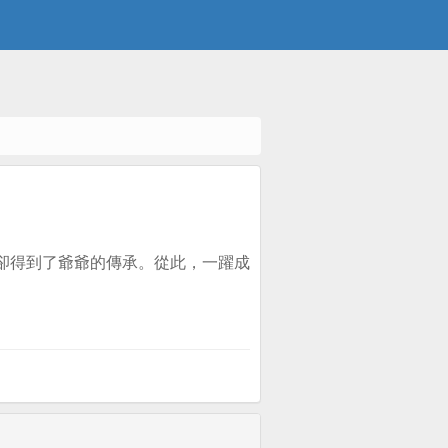
卻得到了爺爺的傳承。從此，一躍成