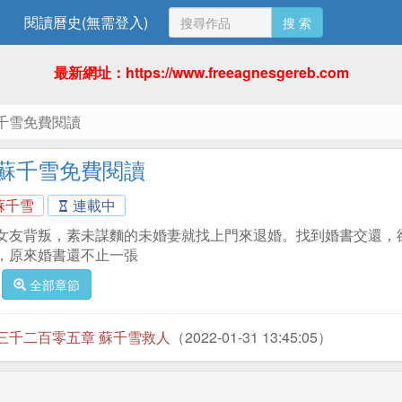
閱讀曆史(無需登入)
搜 索
最新網址：https://www.freeagnesgereb.com
千雪免費閱讀
蘇千雪免費閱讀
蘇千雪
連載中
女友背叛，素未謀麵的未婚妻就找上門來退婚。找到婚書交還，
，原來婚書還不止一張
全部章節
三千二百零五章 蘇千雪救人
（2022-01-31 13:45:05）