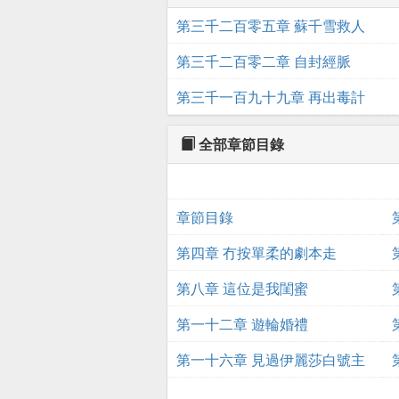
第三千二百零五章 蘇千雪救人
第三千二百零二章 自封經脈
第三千一百九十九章 再出毒計
全部章節目錄
章節目錄
第四章 冇按單柔的劇本走
第八章 這位是我閨蜜
第一十二章 遊輪婚禮
第一十六章 見過伊麗莎白號主
人