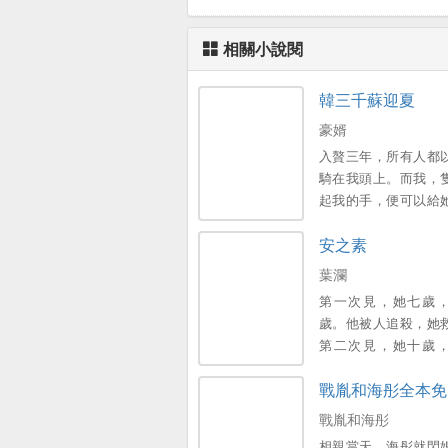
相關小說閱
韓三千蘇迎夏
豪婿
入贅三年，所有人都
騎在我頭上。而我，
起我的手，便可以給
界。新書期一天兩更
安之素
三更。喜歡的多多支
收藏，謝謝各位大佬
葉瀾
第一次見，她七歲
歲。他被人追殺，她
第二次見，她十歲
歲。她母親的葬禮，
戰胤和海彤全本免
一塊古玉，承諾她那
第三次見，她二十五
戰胤和海彤
十歲。她未嫁，他未
相親當天，海彤就閃