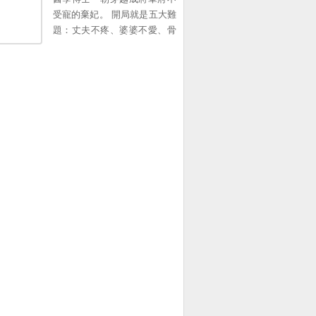
一邊尋找真相，還溫家清白。
受寵的棄妃。 開局就是五大難
後來，溫爾晚將證據扔在慕言
題：丈夫不疼、婆婆不愛、骨
深臉上：“我從不曾虧欠你。”
肉分離、親人不慈、綠茶挑
後來，慕言深一夜白頭。他日
釁。 世人都等著看這位大梁長
日夜夜在耳畔低喃：“晚晚，不
公主的笑話。 行！ 那她就化
要離開我。否則你見到的[溫糖
憤怒為力量。 一手撕綠茶，鬥
糖]。
婆婆，踹丈夫，一手養孩子，
賺大錢，養心腹。 看誰笑到最
後。 更把和離書拍在某將軍腦
門上：除了你，其他都是我
的。 某將軍將和離書一撕兩
半：除了你，我什麼都不要。
長公主搖頭，態度堅定：這
婚，咱們離定了！。