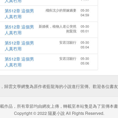
人真冇用
第512章 這個男
殘疾沈少的替嫁嬌妻
05-30
04:59
人真冇用
第512章 這個男
新婚夜，植物人老公突然
05-30
抱緊我
05:01
人真冇用
第512章 這個男
安若沈驍行
05-30
05:04
人真冇用
第512章 這個男
安若沈驍行
05-30
05:06
人真冇用
，歸雲文學網隻為原作者藍龍海的小說進行宣傳。歡迎各位書友
載作品，所有章節均由網友上傳，轉載至本站隻是為了宣傳本書
Copyright © 2022 陽夏小說 All Rights Reserved.