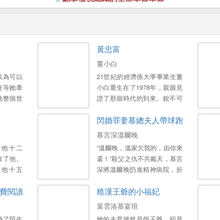
黃忠富
薑小白
以為可以
21世紀的經濟係大學畢業生薑
隻等她牽
小白重生在了1978年，親眼見
她整個世
證了那個時代的到來。銳不可
，上架後
當，萬物肆意生長，塵埃與曙
閃婚罪妻慕總夫人帶球跑了
援，點個
光升騰，江河彙聚成川，無名
。。
山丘崛起為峰，天地一時，無
慕言深溫爾晚
比開闊……。
，他十二
“溫爾晚，溫家欠我的，由你來
救了他。
還！”殺父之仇不共戴天，慕言
，他十五
深將溫爾晚扔進精神病院，折
他給了她
磨羞辱。兩年後，他卻娶了
費閱讀
糙漢王爺的小福妃
是信物。
她：“彆妄想，你隻是換一種方
歲，他三
式在贖罪。”他恨她，而且隻許
葉雲洛慕宴琅
娶。她不
他欺負她。溫爾晚一邊忍受，
婚了陌生
她的夫君雖然是個王爺，卻是