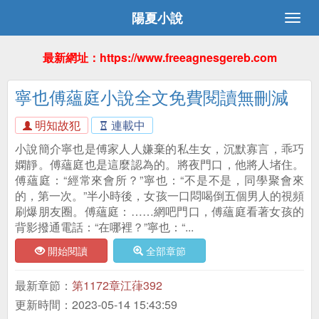
陽夏小說
最新網址：https://www.freeagnesgereb.com
寧也傅蘊庭小說全文免費閱讀無刪減
明知故犯
連載中
小說簡介寧也是傅家人人嫌棄的私生女，沉默寡言，乖巧
嫻靜。傅蘊庭也是這麼認為的。將夜門口，他將人堵住。
傅蘊庭：“經常來會所？”寧也：“不是不是，同學聚會來
的，第一次。”半小時後，女孩一口悶喝倒五個男人的視頻
刷爆朋友圈。傅蘊庭：……網吧門口，傅蘊庭看著女孩的
背影撥通電話：“在哪裡？”寧也：“...
開始閱讀
全部章節
最新章節：
第1172章江葎392
更新時間：2023-05-14 15:43:59