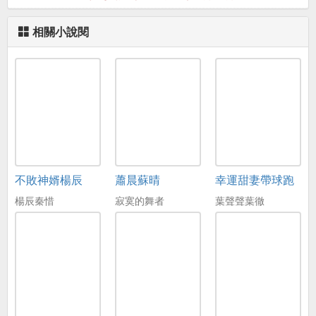
相關小說閱
不敗神婿楊辰
蕭晨蘇晴
幸運甜妻帶球跑
楊辰秦惜
寂寞的舞者
葉聲聲葉徹