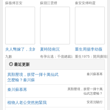
蘇薇傅言安
蘇淵江雲煙
秦安安傅時霆
夫人彆嫁了，主帥他不孕不育啊
夏時陸南沉
重生周揚李幼薇
九數
有孕出逃：千億總裁追妻成狂
重生1975：開局撕毀
最近更新
異獸壓境，朕臂一揮十萬仙武
秦川蘇慕苒
怎麼輸？秦川蘇
秦川蘇慕苒
異獸壓境，朕臂一揮十萬
仙武怎麼輸？
植物人老公突然抱緊我
安若沈驍行