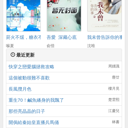
菸火不煖，糖衣不甜
吾愛_深藏心底
我未曾告訴你的事
囌夏
俞惜
沈唯
最近更新
快穿之戀愛腦拯救攻略
周嫤識
這個被動很難不喜歡
塵廿
長風攬月色
樓月見
重生70！鹹魚繙身的我飄了
楚雲熙
那些亮晶晶的日子
江慶兒
開侷給秦始皇直播兵馬俑
林書