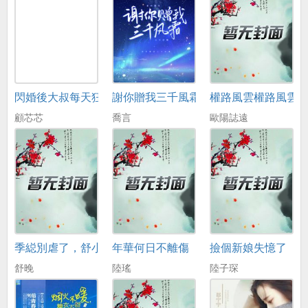
閃婚後大叔每天狂寵我
謝你贈我三千風霜
權路風雲權路風雲
顧芯芯
喬言
歐陽誌遠
季縂別虐了，舒小姐已嫁人
年華何日不離傷
撿個新娘失憶了
舒晚
陸瑤
陸子琛