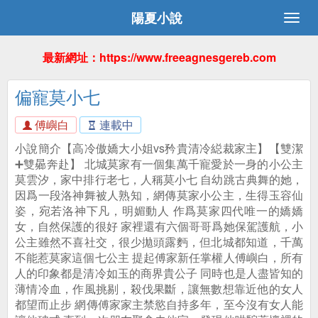
陽夏小說
最新網址：https://www.freeagnesgereb.com
偏寵莫小七
傅嶼白
連載中
小說簡介【高冷傲嬌大小姐vs矜貴清冷縂裁家主】【雙潔
➕雙曏奔赴】 北城莫家有一個集萬千寵愛於一身的小公主
莫雲汐，家中排行老七，人稱莫小七 自幼跳古典舞的她，
因爲一段洛神舞被人熟知，網傳莫家小公主，生得玉容仙
姿，宛若洛神下凡，明媚動人 作爲莫家四代唯一的嬌嬌
女，自然保護的很好 家裡還有六個哥哥爲她保駕護航，小
公主雖然不喜社交，很少拋頭露麪，但北城都知道，千萬
不能惹莫家這個七公主 提起傅家新任掌權人傅嶼白，所有
人的印象都是清冷如玉的商界貴公子 同時也是人盡皆知的
薄情冷血，作風挑剔，殺伐果斷，讓無數想靠近他的女人
都望而止步 網傳傅家家主禁慾自持多年，至今沒有女人能