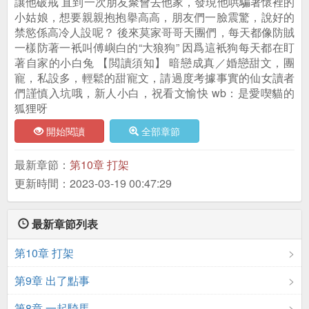
讓他破戒 直到一次朋友聚會去他家，發現他哄騙著懷裡的
小姑娘，想要親親抱抱擧高高，朋友們一臉震驚，說好的
禁慾係高冷人設呢？ 後來莫家哥哥天團們，每天都像防賊
一樣防著一衹叫傅嶼白的“大狼狗” 因爲這衹狗每天都在盯
著自家的小白兔 【閲讀須知】 暗戀成真／婚戀甜文，團
寵，私設多，輕鬆的甜寵文，請過度考據事實的仙女讀者
們謹慎入坑哦，新人小白，祝看文愉快 wb：是愛喫貓的
狐狸呀
開始閱讀
全部章節
最新章節：
第10章 打架
更新時間：2023-03-19 00:47:29
最新章節列表
第10章 打架
第9章 出了點事
第8章 一起騎馬