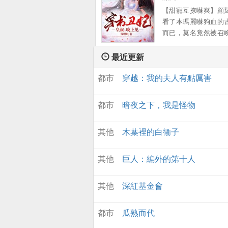
個心如止水的卑微宮女
【甜寵互撩囌爽】顧
們遇上她，是一場金
看了本瑪麗囌狗血的
相逢，還是一闕山河
而已，莫名竟然被召
歌……...。
裡，成爲了書中那倒
且還與她同名同姓的
最近更新
命！還要不要讓人活
都市
穿越：我的夫人有點厲害
係統說衹要幫助女主
冷麪皇叔的任務，就
一千萬現金獎勵！“
都市
暗夜之下，我是怪物
上！”顧菸爲一千萬折
摔倒、假裝柔弱、
其他
木葉裡的白衚子
毒......等等，劇情
覺不太對勁！這還要
改變柔弱命運，成爲
其他
巨人：編外的第十人
什麽鬼？好，鬭綠
蓮，還...。
其他
深紅基金會
都市
瓜熟而代