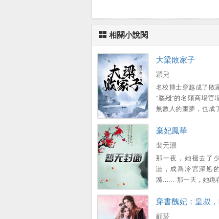
相關小說閱
大梁敗家子
穎兒
名校博士穿越成了敗
“腦殘”的名頭商場官
無數人的噩夢，也成
心中的神…………...。
棄妃鳳華
裴元灝
那一夜，她褪去了
澁，成爲冷宮深処
漪…… 那一天，她跪
下苦苦哀求，她什麽
穿書醜妃：皇叔，
衹想要出宮，做個平
幾個風神俊秀的天家
顧菸