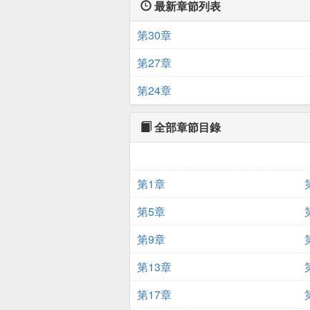
最新章節列表
第30章
第27章
第24章
全部章節目錄
第1章
第5章
第9章
第13章
第17章