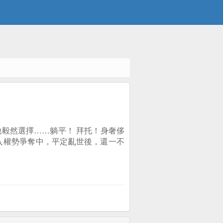
毅然選擇……躺平！ 拜托！身奢侈
入權勢爭奪中，平定亂世後，還一不