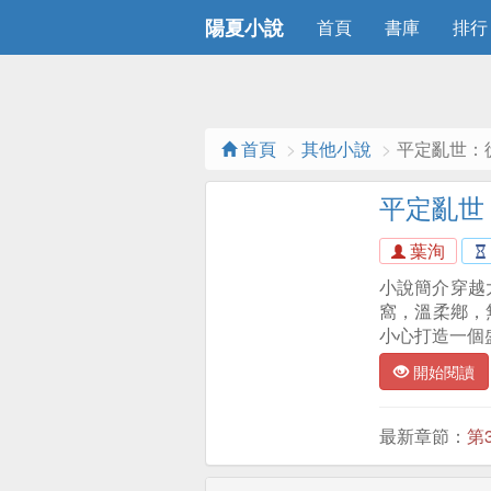
陽夏小說
首頁
書庫
排行
首頁
其他小說
平定亂世：
平定亂世
葉洵
小說簡介穿越
窩，溫柔鄕，
小心打造一個
開始閱讀
最新章節：
第