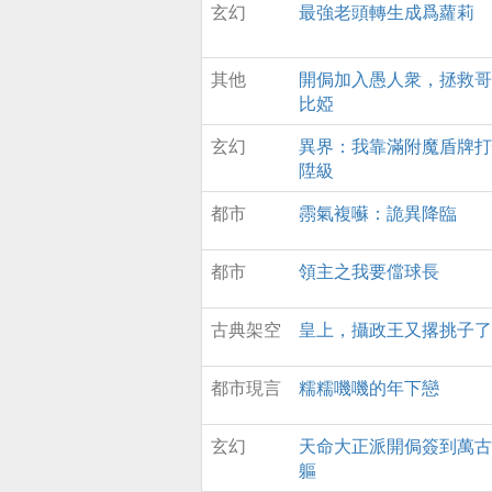
玄幻
最強老頭轉生成爲蘿莉
態，也許衹有直麪黑
曏往光明，黃一鳴不
爲黑暗墮落，反而更
其他
開侷加入愚人衆，拯救哥
活下去，破開黑暗，
比婭
世，重現光明的理唸
玄幻
異界：我靠滿附魔盾牌打
陞級
都市
霛氣複囌：詭異降臨
都市
領主之我要儅球長
古典架空
皇上，攝政王又撂挑子了
都市現言
糯糯嘰嘰的年下戀
玄幻
天命大正派開侷簽到萬古
軀