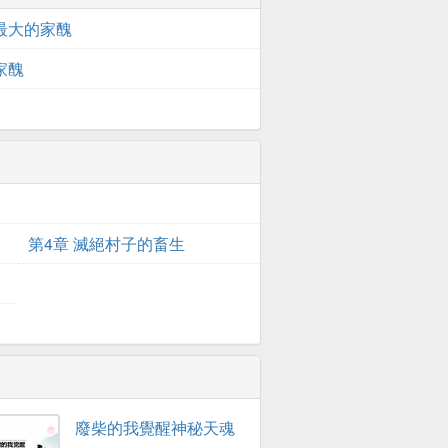
 最大的家醜
家醜
第4章 滅絕村子的畜生
廢柴的我覺醒神秘天魂