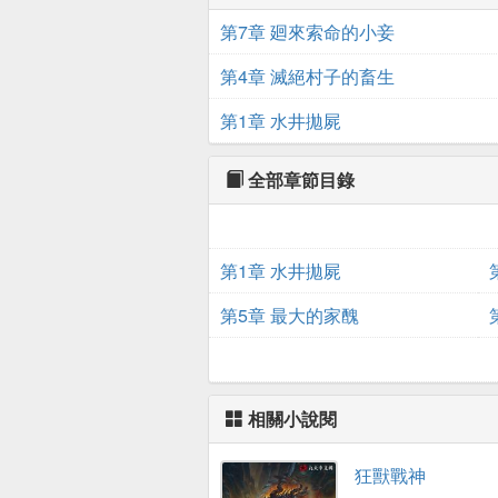
第7章 廻來索命的小妾
第4章 滅絕村子的畜生
第1章 水井拋屍
全部章節目錄
第1章 水井拋屍
第5章 最大的家醜
相關小說閱
狂獸戰神