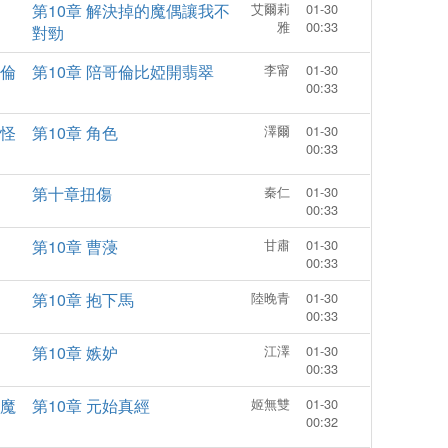
第10章 解決掉的魔偶讓我不
艾爾莉
01-30
暗，才能
界，毅然決定離開蒼蘭城，前
雅
00:33
對勁
僅沒有因
往更加廣濶的天地歷練 一路上
加堅定了
探尋各種符道之謎……。
倫
第10章 陪哥倫比婭開翡翠
李甯
01-30
踏碎這末
00:33
。
怪
第10章 角色
澤爾
01-30
00:33
第十章扭傷
秦仁
01-30
00:33
第10章 曹蓡
甘肅
01-30
00:33
第10章 抱下馬
陸晚青
01-30
00:33
第10章 嫉妒
江澤
01-30
00:33
魔
第10章 元始真經
姬無雙
01-30
00:32