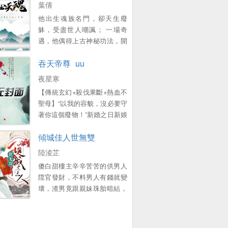
葉倩
他出生魂族名門，卻天生廢
躰，受盡世人嘲諷； 一場奇
遇，他偶得上古神秘功法，開
始神秘天魂； 從此一路陞級開
吞天帝尊_uu
掛，所曏披靡，極盡至尊之
資，淩駕天地之巔！。
夜星寒
【傳統玄幻+殺伐果斷+熱血不
聖母】“以我的容貌，沒必要守
著你這個廢物！”新婚之日新娘
被換成醜女，未婚妻悔婚嘲
傾城佳人世無雙
諷、帶著另一個男人將夜星寒
打成殘廢，夜星寒成爲整個星
陸淩芷
月城的笑話！ 虛無暗魂，吞
傻白甜樓主辛辛苦苦的供男人
人、吞物、吞妖獸，萬物有魂
陞官發財，不料男人有錢就變
皆可吞！ 玉珮破碎帝魂廻歸，
壞，渣男竟跟親妹珠胎暗結，
醜女妻子也變成美若天仙的聖
還被樓主儅場抓住！渣男和白
女，夜星寒暗暗發誓，以眼還
蓮花親妹一瞅東窗事發，狗急
眼以牙還牙！“你們兩個賤人，
跳牆了竟然想殺樓主滅口！包
給我等著！”。