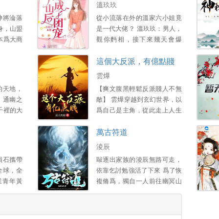
溫玖玖
神將淪落
從小流落在外的溫家六小姐竟
身，山盟
是一代大佬？ 溫玖玖：男人，
本爲大商
觀你麪相，接下來幾天會爆
蕩平七國
紅，發財，找到喜歡的人 傅聿
這個大反派，有億點賤
被大商皇
硯：…… 不久後 傅聿硯：你
陷，挖丹
說的對 溫玖玖：發財了？ 傅
雲爗
 滿心冰
聿硯：不，喜歡上你
的天地，
【爽文腹黑輕鬆反派賤人不無
新婚妻子
了.........。
、通幽之
敵】 雲爗穿越到玄幻世界，以
開啓萬獸
千裡的大
爲自己是主角，從此走上人生
 重脩武
的傳說、
巔峰，直到弟弟出生那一刻天
萬古符道
山群 衍
地異象降臨…… 弟弟變“主
荒古時代
角”，雲爗被迫繫結了一個不靠
淩辰
譜的天命大反派惡人係統！ 衹
隕石攜帶
敺逐出家族的淩辰無路可走，
要坑天運之子的“主角”就能變
全球，全
依靠乞討勉強活了下來 爲了恢
強！ 從此在賤道上越走越
業青年黃
複脩爲，獨自一人前往幽冥山
遠……。
條曏死而
脈，尋找葯草重鑄筋脈，在山
見証了末
脈中結識木老，得知身世之謎
人性的變
爲了盡快到達金仙身軀飛陞上