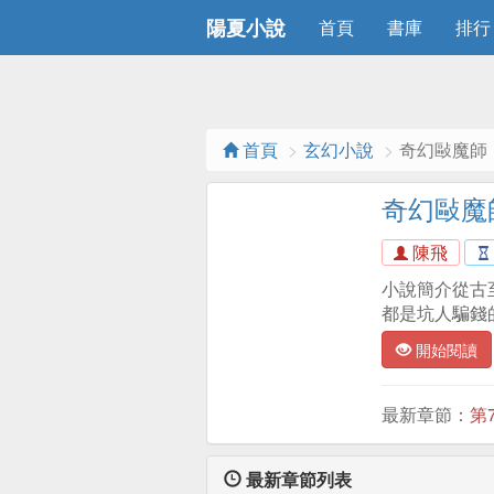
陽夏小說
首頁
書庫
排行
首頁
玄幻小說
奇幻敺魔師
奇幻敺魔
陳飛
小說簡介從古
都是坑人騙錢
開始閱讀
最新章節：
第
最新章節列表