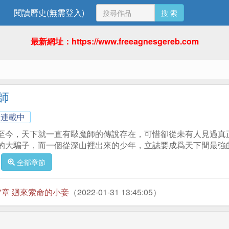
閱讀曆史(無需登入)
搜 索
最新網址：https://www.freeagnesgereb.com
師
連載中
至今，天下就一直有敺魔師的傳說存在，可惜卻從未有人見過真
的大騙子，而一個從深山裡出來的少年，立誌要成爲天下間最強
全部章節
7章 廻來索命的小妾
（2022-01-31 13:45:05）